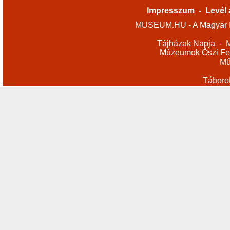
Impresszum
-
Levél 
MUSEUM.HU - A Magyar M
Tájházak Napja
-
M
Múzeumok Őszi Fes
Mű
Táboro