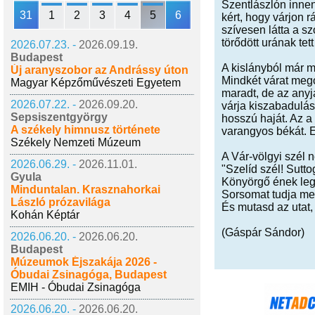
Szentlászlón innen 
31
1
2
3
4
5
6
kért, hogy várjon r
szívesen látta a s
törődött urának te
2026.07.23. -
2026.09.19.
Budapest
A kislányból már m
Új aranyszobor az Andrássy úton
Mindkét várat mego
Magyar Képzőművészeti Egyetem
maradt, de az anyj
2026.07.22. -
2026.09.20.
várja kiszabadulás
Sepsiszentgyörgy
hosszú haját. Az a
A székely himnusz története
varangyos békát. 
Székely Nemzeti Múzeum
A Vár-völgyi szél 
2026.06.29. -
2026.11.01.
"Szelíd szél! Sutto
Gyula
Könyörgő ének leg
Minduntalan. Krasznahorkai
Sorsomat tudja me
László prózavilága
És mutasd az utat,
Kohán Képtár
(Gáspár Sándor)
2026.06.20. -
2026.06.20.
Budapest
Múzeumok Éjszakája 2026 -
Óbudai Zsinagóga, Budapest
EMIH - Óbudai Zsinagóga
2026.06.20. -
2026.06.20.