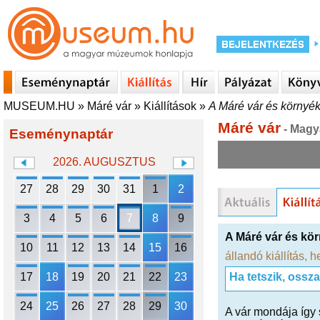
MUSEUM.HU
»
Máré vár
»
Kiállítások
»
A Máré vár és környék
Máré vár
- Magy
Eseménynaptár
2026. AUGUSZTUS
27
28
29
30
31
1
2
3
4
5
6
7
8
9
A Máré vár és kör
10
11
12
13
14
15
16
állandó kiállítás
,
he
17
18
19
20
21
22
23
Ha tetszik, ossz
24
25
26
27
28
29
30
A vár mondája így s