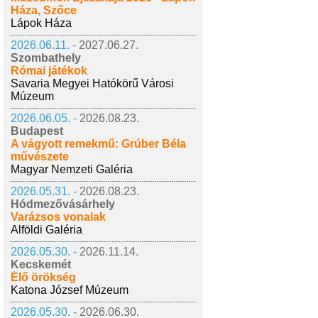
Háza, Szőce
Lápok Háza
2026.06.11. -
2027.06.27.
Szombathely
Római játékok
Savaria Megyei Hatókörű Városi
Múzeum
2026.06.05. -
2026.08.23.
Budapest
A vágyott remekmű: Grúber Béla
művészete
Magyar Nemzeti Galéria
2026.05.31. -
2026.08.23.
Hódmezővásárhely
Varázsos vonalak
Alföldi Galéria
2026.05.30. -
2026.11.14.
Kecskemét
Élő örökség
Katona József Múzeum
2026.05.30. -
2026.06.30.