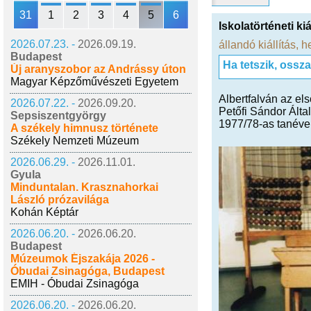
31
1
2
3
4
5
6
Iskolatörténeti kiá
2026.07.23. -
2026.09.19.
állandó kiállítás
,
he
Budapest
Ha tetszik, ossz
Új aranyszobor az Andrássy úton
Magyar Képzőművészeti Egyetem
Albertfalván az els
2026.07.22. -
2026.09.20.
Petőfi Sándor Álta
Sepsiszentgyörgy
1977/78-as tanéve j
A székely himnusz története
Székely Nemzeti Múzeum
2026.06.29. -
2026.11.01.
Gyula
Minduntalan. Krasznahorkai
László prózavilága
Kohán Képtár
2026.06.20. -
2026.06.20.
Budapest
Múzeumok Éjszakája 2026 -
Óbudai Zsinagóga, Budapest
EMIH - Óbudai Zsinagóga
2026.06.20. -
2026.06.20.