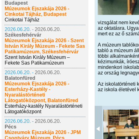
Budapest
Múzeumok Éjszakája 2026 -
Cinkotai Tájház, Budapest
Cinkotai Tájház
vizsgálat nem kevé
az oktatásra. Ugya
2026.06.20. -
2026.06.20.
mert ez az ő számá
Székesfehérvár
Múzeumok Éjszakája 2026 - Szent
A múzeum tablókon 
István Király Múzeum - Fekete Sas
tabló a múzeum áll
Patikamúzeum, Székesfehérvár
többi alkalmanként 
Szent István Király Múzeum –
kézimunkák, íróeszk
Fekete Sas Patikamúzeum
mindenkori iskolab
2026.06.20. -
2026.06.20.
az ország legnagyo
Balatonfüred
Múzeumok Éjszakája 2026 -
Az iskolatörténeti 
Esterházy-Kastély -
az iskola életével 
Nyaralástörténeti
Látogatóközpont, Balatonfüred
Esterházy-kastély Nyaralástörténeti
Látogatóközpont
2026.06.20. -
2026.06.20.
Pécs
Múzeumok Éjszakája 2026 - JPM
Csontváry Múzeum, Pécs