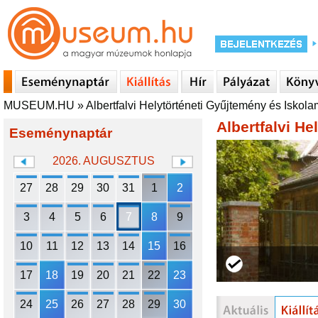
MUSEUM.HU
»
Albertfalvi Helytörténeti Gyűjtemény és Isko
Albertfalvi H
Eseménynaptár
2026. AUGUSZTUS
27
28
29
30
31
1
2
3
4
5
6
7
8
9
10
11
12
13
14
15
16
17
18
19
20
21
22
23
24
25
26
27
28
29
30