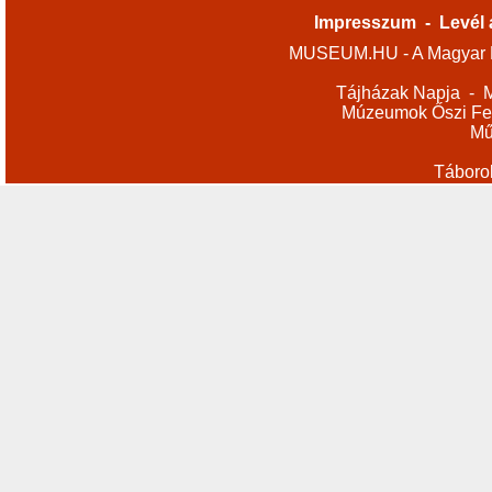
Impresszum
-
Levél 
MUSEUM.HU - A Magyar M
Tájházak Napja
-
M
Múzeumok Őszi Fes
Mű
Táboro