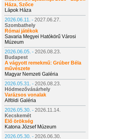
Háza, Szőce
Lápok Háza
2026.06.11. -
2027.06.27.
Szombathely
Római játékok
Savaria Megyei Hatókörű Városi
Múzeum
2026.06.05. -
2026.08.23.
Budapest
A vágyott remekmű: Grúber Béla
művészete
Magyar Nemzeti Galéria
2026.05.31. -
2026.08.23.
Hódmezővásárhely
Varázsos vonalak
Alföldi Galéria
2026.05.30. -
2026.11.14.
Kecskemét
Élő örökség
Katona József Múzeum
2026.05.30. -
2026.06.30.