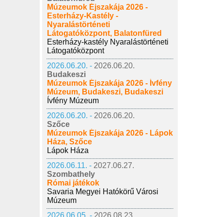
Múzeumok Éjszakája 2026 -
Esterházy-Kastély -
Nyaralástörténeti
Látogatóközpont, Balatonfüred
Esterházy-kastély Nyaralástörténeti
Látogatóközpont
2026.06.20. -
2026.06.20.
Budakeszi
Múzeumok Éjszakája 2026 - Ívfény
Múzeum, Budakeszi, Budakeszi
Ívfény Múzeum
2026.06.20. -
2026.06.20.
Szőce
Múzeumok Éjszakája 2026 - Lápok
Háza, Szőce
Lápok Háza
2026.06.11. -
2027.06.27.
Szombathely
Római játékok
Savaria Megyei Hatókörű Városi
Múzeum
2026.06.05. -
2026.08.23.