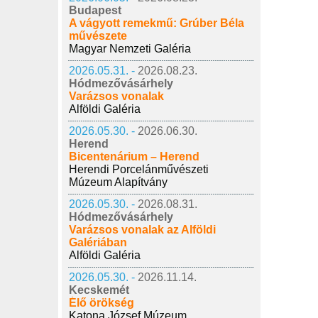
Budapest
A vágyott remekmű: Grúber Béla
művészete
Magyar Nemzeti Galéria
2026.05.31. -
2026.08.23.
Hódmezővásárhely
Varázsos vonalak
Alföldi Galéria
2026.05.30. -
2026.06.30.
Herend
Bicentenárium – Herend
Herendi Porcelánművészeti
Múzeum Alapítvány
2026.05.30. -
2026.08.31.
Hódmezővásárhely
Varázsos vonalak az Alföldi
Galériában
Alföldi Galéria
2026.05.30. -
2026.11.14.
Kecskemét
Élő örökség
Katona József Múzeum