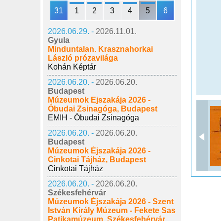
31
1
2
3
4
5
6
2026.06.29. -
2026.11.01.
Gyula
Minduntalan. Krasznahorkai
László prózavilága
Kohán Képtár
2026.06.20. -
2026.06.20.
Budapest
Múzeumok Éjszakája 2026 -
Óbudai Zsinagóga, Budapest
EMIH - Óbudai Zsinagóga
2026.06.20. -
2026.06.20.
Budapest
Múzeumok Éjszakája 2026 -
Cinkotai Tájház, Budapest
Cinkotai Tájház
2026.06.20. -
2026.06.20.
Székesfehérvár
Múzeumok Éjszakája 2026 - Szent
István Király Múzeum - Fekete Sas
Patikamúzeum, Székesfehérvár