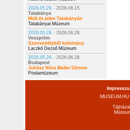
2026.05.29. -
2026.08.15.
Tatabánya
Múlt és jelen Tatabányán
Tatabányai Múzeum
2026.05.29. -
2026.06.28.
Veszprém
Szenvedélyből tudomány
Laczkó Dezső Múzeum
2026.05.29. -
2026.06.28.
Budapest
Juhász Nóra Mailer Démon
Postamúzeum
Impressz
MUSEUM.HU - 
Tájháza
Múzeumo