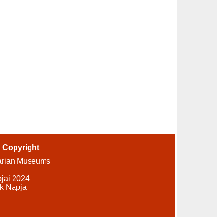
-
Copyright
arian Museums
pjai 2024
k Napja