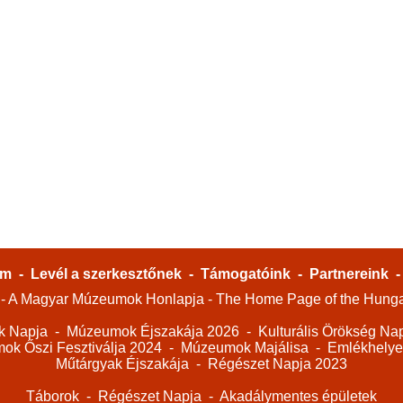
um
-
Levél a szerkesztőnek
-
Támogatóink
-
Partnereink
A Magyar Múzeumok Honlapja - The Home Page of the Hung
k Napja
-
Múzeumok Éjszakája 2026
-
Kulturális Örökség Na
k Őszi Fesztiválja 2024
-
Múzeumok Majálisa
-
Emlékhelye
Műtárgyak Éjszakája
-
Régészet Napja 2023
Táborok
-
Régészet Napja
-
Akadálymentes épületek