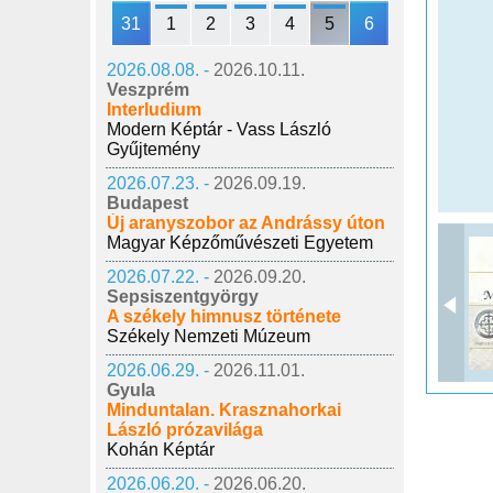
31
1
2
3
4
5
6
2026.08.08. -
2026.10.11.
Veszprém
Interludium
Modern Képtár - Vass László
Gyűjtemény
2026.07.23. -
2026.09.19.
Budapest
Új aranyszobor az Andrássy úton
Magyar Képzőművészeti Egyetem
2026.07.22. -
2026.09.20.
Sepsiszentgyörgy
A székely himnusz története
Székely Nemzeti Múzeum
2026.06.29. -
2026.11.01.
Gyula
Minduntalan. Krasznahorkai
László prózavilága
Kohán Képtár
2026.06.20. -
2026.06.20.