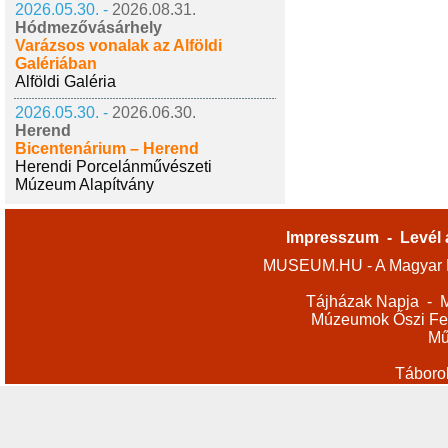
2026.05.30. -
2026.08.31.
Hódmezővásárhely
Varázsos vonalak az Alföldi
Galériában
Alföldi Galéria
2026.05.30. -
2026.06.30.
Herend
Bicentenárium – Herend
Herendi Porcelánművészeti
Múzeum Alapítvány
Impresszum
-
Levél 
MUSEUM.HU - A Magyar M
Tájházak Napja
-
M
Múzeumok Őszi Fes
Mű
Táboro