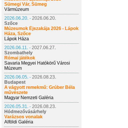
Sümegi Vár, Sümeg
Vármúzeum
2026.06.20. -
2026.06.20.
Szőce
Múzeumok Éjszakája 2026 - Lápok
Háza, Szőce
Lápok Háza
2026.06.11. -
2027.06.27.
Szombathely
Római játékok
Savaria Megyei Hatókörű Városi
Múzeum
2026.06.05. -
2026.08.23.
Budapest
A vágyott remekmű: Grúber Béla
művészete
Magyar Nemzeti Galéria
2026.05.31. -
2026.08.23.
Hódmezővásárhely
Varázsos vonalak
Alföldi Galéria