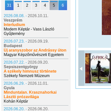
31
1
2
3
4
5
6
2026.08.08. -
2026.10.11.
Veszprém
Interludium
Modern Képtár - Vass László
Gyűjtemény
2026.07.23. -
2026.09.19.
Budapest
Új aranyszobor az Andrássy úton
Magyar Képzőművészeti Egyetem
2026.07.22. -
2026.09.20.
Sepsiszentgyörgy
A székely himnusz története
Székely Nemzeti Múzeum
2026.06.29. -
2026.11.01.
Gyula
Minduntalan. Krasznahorkai
László prózavilága
Kohán Képtár
2026.06.20. -
2026.06.20.