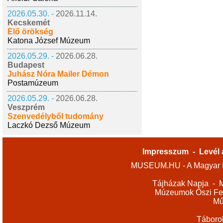
2026.05.30. -
2026.11.14.
Kecskemét
Élő örökség
Katona József Múzeum
2026.05.29. -
2026.06.28.
Budapest
Juhász Nóra Mailer Démon
Postamúzeum
2026.05.29. -
2026.06.28.
Veszprém
Szenvedélyből tudomány
Laczkó Dezső Múzeum
Impresszum
-
Levél 
MUSEUM.HU - A Magyar M
Tájházak Napja
-
M
Múzeumok Őszi Fes
Mű
Táboro