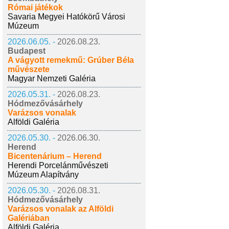
Római játékok
Savaria Megyei Hatókörű Városi
Múzeum
2026.06.05. -
2026.08.23.
Budapest
A vágyott remekmű: Grúber Béla
művészete
Magyar Nemzeti Galéria
2026.05.31. -
2026.08.23.
Hódmezővásárhely
Varázsos vonalak
Alföldi Galéria
2026.05.30. -
2026.06.30.
Herend
Bicentenárium – Herend
Herendi Porcelánművészeti
Múzeum Alapítvány
2026.05.30. -
2026.08.31.
Hódmezővásárhely
Varázsos vonalak az Alföldi
Galériában
Alföldi Galéria