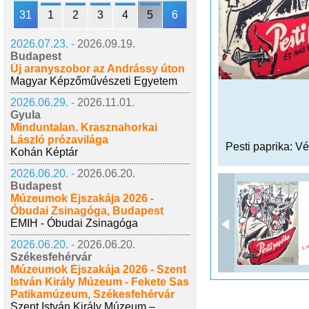
31
1
2
3
4
5
6
2026.07.23. -
2026.09.19.
Budapest
Új aranyszobor az Andrássy úton
Magyar Képzőművészeti Egyetem
2026.06.29. -
2026.11.01.
Gyula
Minduntalan. Krasznahorkai
László prózavilága
Pesti paprika: V
Kohán Képtár
2026.06.20. -
2026.06.20.
Budapest
Múzeumok Éjszakája 2026 -
Óbudai Zsinagóga, Budapest
EMIH - Óbudai Zsinagóga
2026.06.20. -
2026.06.20.
Székesfehérvár
Múzeumok Éjszakája 2026 - Szent
István Király Múzeum - Fekete Sas
Patikamúzeum, Székesfehérvár
Szent István Király Múzeum –