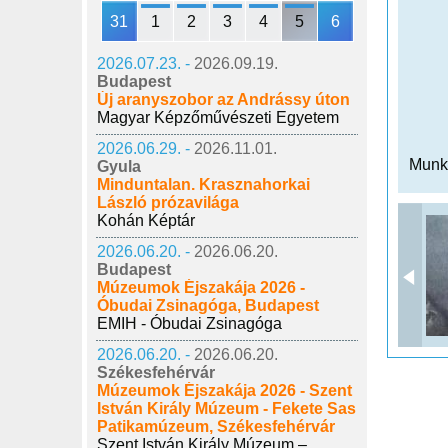
31
1
2
3
4
5
6
2026.07.23. -
2026.09.19.
Budapest
Új aranyszobor az Andrássy úton
Magyar Képzőművészeti Egyetem
2026.06.29. -
2026.11.01.
Munká
Gyula
Minduntalan. Krasznahorkai
László prózavilága
Kohán Képtár
2026.06.20. -
2026.06.20.
Budapest
Múzeumok Éjszakája 2026 -
Óbudai Zsinagóga, Budapest
EMIH - Óbudai Zsinagóga
2026.06.20. -
2026.06.20.
Székesfehérvár
Múzeumok Éjszakája 2026 - Szent
István Király Múzeum - Fekete Sas
Patikamúzeum, Székesfehérvár
Szent István Király Múzeum –