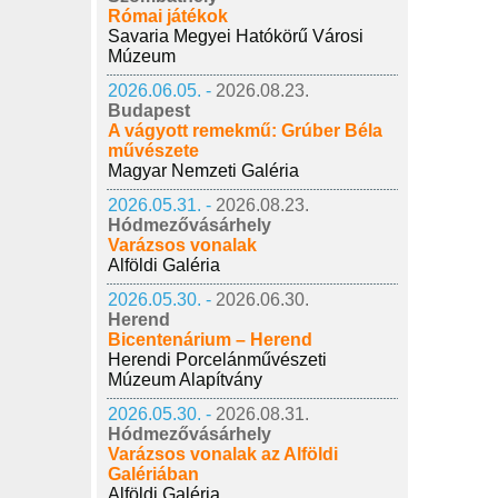
Római játékok
Savaria Megyei Hatókörű Városi
Múzeum
2026.06.05. -
2026.08.23.
Budapest
A vágyott remekmű: Grúber Béla
művészete
Magyar Nemzeti Galéria
2026.05.31. -
2026.08.23.
Hódmezővásárhely
Varázsos vonalak
Alföldi Galéria
2026.05.30. -
2026.06.30.
Herend
Bicentenárium – Herend
Herendi Porcelánművészeti
Múzeum Alapítvány
2026.05.30. -
2026.08.31.
Hódmezővásárhely
Varázsos vonalak az Alföldi
Galériában
Alföldi Galéria