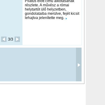
Pilátus előtt című alkotásának
részlete. A művész a római
helytartót ülő helyzetben,
gondolataiba merülve, fejét kicsit
lehajtva jelenítette meg.
3/3