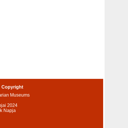
-
Copyright
arian Museums
pjai 2024
k Napja