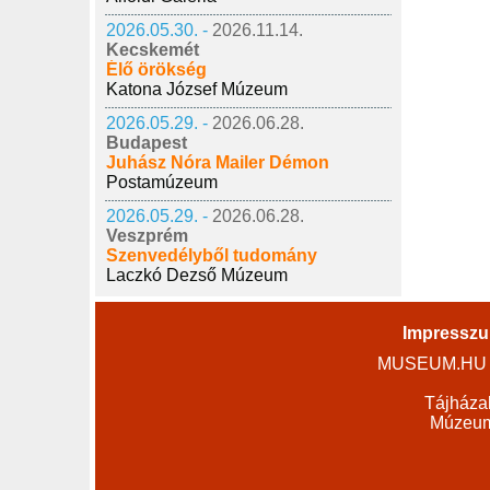
2026.05.30. -
2026.11.14.
Kecskemét
Élő örökség
Katona József Múzeum
2026.05.29. -
2026.06.28.
Budapest
Juhász Nóra Mailer Démon
Postamúzeum
2026.05.29. -
2026.06.28.
Veszprém
Szenvedélyből tudomány
Laczkó Dezső Múzeum
Impressz
MUSEUM.HU - 
Tájháza
Múzeumo