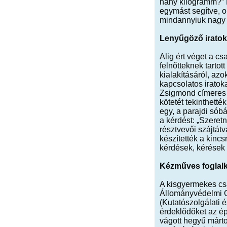
hány kilogramm?” M
egymást segítve, o
mindannyiuk nagy
Lenyűgöző iratok
Alig ért véget a c
felnőtteknek tartot
kialakításáról, az
kapcsolatos iratoka
Zsigmond címeres l
kötetét tekinthett
egy, a parajdi sób
a kérdést: „Szeret
résztvevői szájtát
készítették a kinc
kérdések, kérések s
Kézműves foglal
A kisgyermekes cs
Állományvédelmi Os
(Kutatószolgálati 
érdeklődőket az épü
vágott hegyű márto