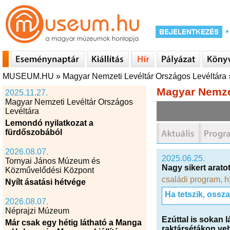
MUSEUM.HU
»
Magyar Nemzeti Levéltár Országos Levéltára
Magyar Nemzet
2025.11.27.
Magyar Nemzeti Levéltár Országos
Levéltára
Lemondó nyilatkozat a
fürdőszobából
2026.08.07.
2025.06.25.
Tornyai János Múzeum és
Nagy sikert aratott
Közművelődési Központ
családi program
,
h
Nyílt ásatási hétvége
Ha tetszik, ossz
2026.08.07.
Néprajzi Múzeum
Ezúttal is sokan 
Már csak egy hétig látható a Manga
raktársétákon veh