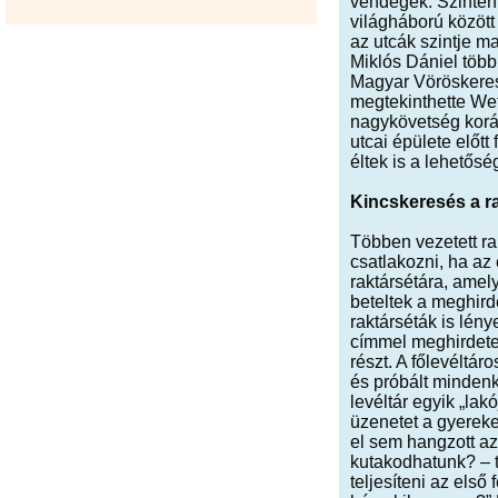
vendégek. Szintén a
világháború közöt
az utcák szintje m
Miklós Dániel több,
Magyar Vöröskeresz
megtekinthette Wet
nagykövetség koráb
utcai épülete előt
éltek is a lehetősé
Kincskeresés a r
Többen vezetett ra
csatlakozni, ha az 
raktársétára, amel
beteltek a meghir
raktárséták is lén
címmel meghirdetet
részt. A főlevéltá
és próbált mindenk
levéltár egyik „lak
üzenetet a gyereke
el sem hangzott az 
kutakodhatunk? – te
teljesíteni az els