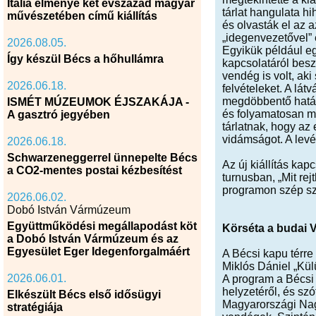
Itália élménye két évszázad magyar
tárlat hangulata hi
művészetében című kiállítás
és olvasták el az 
„idegenvezetővel” 
2026.08.05.
Egyikük például eg
Így készül Bécs a hőhullámra
kapcsolatáról beszé
vendég is volt, ak
2026.06.18.
felvételeket. A lá
megdöbbentő hatása 
ISMÉT MÚZEUMOK ÉJSZAKÁJA -
és folyamatosan mon
A gasztró jegyében
tárlatnak, hogy az
vidámságot. A levél
2026.06.18.
Schwarzeneggerrel ünnepelte Bécs
Az új kiállítás ka
a CO2-mentes postai kézbesítést
turnusban, „Mit re
programon szép szá
2026.06.02.
Dobó István Vármúzeum
Együttműködési megállapodást köt
Körséta a budai 
a Dobó István Vármúzeum és az
Egyesület Eger Idegenforgalmáért
A Bécsi kapu térre
Miklós Dániel „Külü
2026.06.01.
A program a Bécsi 
helyzetéről, és szó
Elkészült Bécs első idősügyi
Magyarországi Nagy
stratégiája