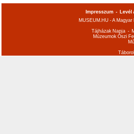
Impresszum
-
Levél 
MUSEUM.HU - A Magyar M
Tájházak Napja
-
M
Múzeumok Őszi Fes
Mű
Táboro