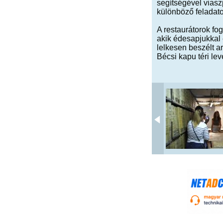
segítségével viasz
különböző feladato
A restaurátorok fo
akik édesapjukkal 
lelkesen beszélt ar
Bécsi kapu téri levé