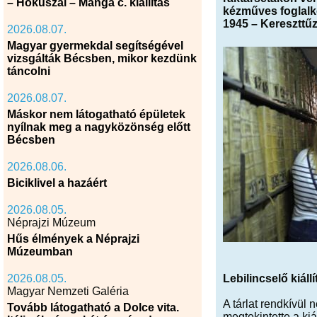
– Hokuszai – Manga c. kiállítás
kézműves foglalk
1945 – Kereszttűzb
2026.08.07.
Magyar gyermekdal segítségével
vizsgálták Bécsben, mikor kezdünk
táncolni
2026.08.07.
Máskor nem látogatható épületek
nyílnak meg a nagyközönség előtt
Bécsben
2026.08.06.
Biciklivel a hazáért
2026.08.05.
Néprajzi Múzeum
Hűs élmények a Néprajzi
Múzeumban
2026.08.05.
Lebilincselő kiállí
Magyar Nemzeti Galéria
A tárlat rendkívül 
Tovább látogatható a Dolce vita.
megtekintette a kiá