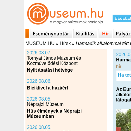
MUSEUM.HU
»
Hírek
»
Harmadik alkalommal tért 
2026.08.07.
2026.0
Tornyai János Múzeum és
Harmad
Közművelődési Központ
hír
Nyílt ásatási hétvége
Ha te
2026.08.06.
Biciklivel a hazáért
Az Eur
alkalo
2026.08.05.
látoga
Néprajzi Múzeum
Hűs élmények a Néprajzi
Múzeumban
2026.08.05.