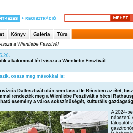
vissza a Wienliebe Fesztivál
5.26.
ik alkalommal tért vissza a Wienliebe Fesztivál
tszik, ossza meg másokkal is:
ovíziós Dalfesztivál után sem lassul le Bécsben az élet, his
mmal rendezték meg a Wienliebe Fesztivált a bécsi Rathau
tható esemény a város sokszínűségét, kulturális gazdagságá
A 2024-ben
népszerű v
látogatót v
gasztronóm