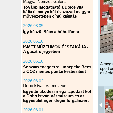
Magyar Nemzeti Galéria
Tovább látogatható a Dolce vita.
Itália élménye két évszázad magyar
művészetében című kiállítás
2026.08.05.
Így készül Bécs a hőhullámra
2026.06.18.
ISMÉT MÚZEUMOK ÉJSZAKÁJA -
A gasztró jegyében
2026.06.18.
A megsz
Schwarzeneggerrel ünnepelte Bécs
sport ö
a CO2-mentes postai kézbesítést
az érde
2026.06.02.
Dobó István Vármúzeum
Együttműködési megállapodást köt
a Dobó István Vármúzeum és az
Egyesület Eger Idegenforgalmáért
2026.06.01.