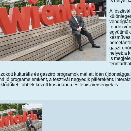
is helyet 
A fesztivá
különleges
vendéglátá
rendezvén
együttműkö
kézműves v
porcelánfe
gasztronóm
helyet: a 
is megjele
fenntarth
okott kulturális és gasztro programok mellett idén újdonsággal
nálló programelemként, a fesztivál negyedik pilléreként. Intera
klődőket, többek között kosárlabda és teniszversenyek is.