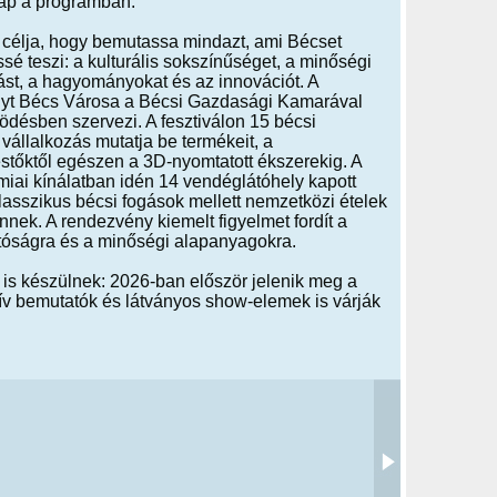
kap a programban.
l célja, hogy bemutassa mindazt, ami Bécset
sé teszi: a kulturális sokszínűséget, a minőségi
st, a hagyományokat és az innovációt. A
yt Bécs Városa a Bécsi Gazdasági Kamarával
désben szervezi. A fesztiválon 15 bécsi
állalkozás mutatja be termékeit, a
stőktől egészen a 3D-nyomtatott ékszerekig. A
iai kínálatban idén 14 vendéglátóhely kapott
klasszikus bécsi fogások mellett nemzetközi ételek
nnek. A rendezvény kiemelt figyelmet fordít a
atóságra és a minőségi alapanyagokra.
 is készülnek: 2026-ban először jelenik meg a
ktív bemutatók és látványos show-elemek is várják