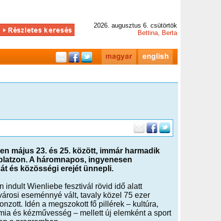
2026. augusztus 6. csütörtök
Bettina, Berta
zen május 23. és 25. között, immár harmadik
splatzon. A háromnapos, ingyenesen
t és közösségi erejét ünnepli.
 indult Wienliebe fesztivál rövid idő alatt
árosi eseménnyé vált, tavaly közel 75 ezer
onzott. Idén a megszokott fő pillérek – kultúra,
ia és kézművesség – mellett új elemként a sport