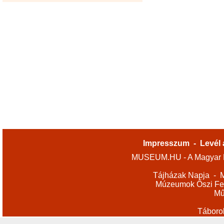
Impresszum
-
Levél 
MUSEUM.HU - A Magyar M
Tájházak Napja
-
M
Múzeumok Őszi Fes
Mű
Táboro