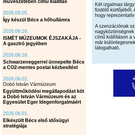
művészetében című kiállítás
Két izgalmas tárgy
füstölő kürtőjéből
2026.08.05.
hogy reprezentatív
Így készül Bécs a hőhullámra
A szenzációnak szám
2026.06.18.
nagyközönségnek a
című kiállításon a
ISMÉT MÚZEUMOK ÉJSZAKÁJA -
már különlegesnek 
A gasztró jegyében
látogatható.
2026.06.18.
Schwarzeneggerrel ünnepelte Bécs
a CO2-mentes postai kézbesítést
2026.06.02.
Dobó István Vármúzeum
Együttműködési megállapodást köt
a Dobó István Vármúzeum és az
Egyesület Eger Idegenforgalmáért
2026.06.01.
Elkészült Bécs első idősügyi
stratégiája