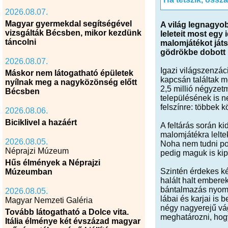
2026.08.07.
Magyar gyermekdal segítségével
A világ legnagyob
vizsgálták Bécsben, mikor kezdünk
leleteit most egy
táncolni
malomjátékot játs
gödrökbe dobott m
2026.08.07.
Igazi világszenzác
Máskor nem látogatható épületek
kapcsán találtak m
nyílnak meg a nagyközönség előtt
2,5 millió négyzet
Bécsben
településének is n
felszínre: többek 
2026.08.06.
Biciklivel a hazáért
A feltárás során k
malomjátékra lelte
2026.08.05.
Noha nem tudni pon
Néprajzi Múzeum
pedig maguk is kipr
Hűs élmények a Néprajzi
Szintén érdekes ké
Múzeumban
halált halt embere
bántalmazás nyomai
2026.08.05.
lábai és karjai is
Magyar Nemzeti Galéria
négy nagyerejű vá
Tovább látogatható a Dolce vita.
meghatározni, hogy
Itália élménye két évszázad magyar