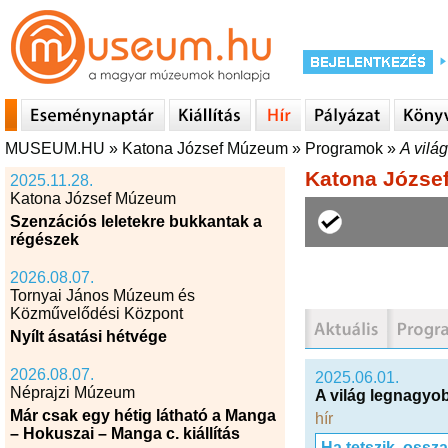
MUSEUM.HU
»
Katona József Múzeum
»
Programok
»
A vilá
Katona Józse
2025.11.28.
Katona József Múzeum
Szenzációs leletekre bukkantak a
régészek
2026.08.07.
Tornyai János Múzeum és
Közművelődési Központ
Nyílt ásatási hétvége
2026.08.07.
2025.06.01.
Néprajzi Múzeum
A világ legnagyo
Már csak egy hétig látható a Manga
hír
– Hokuszai – Manga c. kiállítás
Ha tetszik, ossz