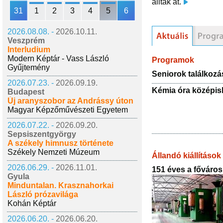
álltak át.
31
1
2
3
4
5
6
2026.08.08. -
2026.10.11.
Veszprém
Interludium
Modern Képtár - Vass László
Programok
Gyűjtemény
Seniorok találkozá
2026.07.23. -
2026.09.19.
Kémia óra középi
Budapest
Új aranyszobor az Andrássy úton
Magyar Képzőművészeti Egyetem
2026.07.22. -
2026.09.20.
Sepsiszentgyörgy
A székely himnusz története
Székely Nemzeti Múzeum
Állandó kiállítások
2026.06.29. -
2026.11.01.
151 éves a főváros
Gyula
Minduntalan. Krasznahorkai
László prózavilága
Kohán Képtár
2026.06.20. -
2026.06.20.