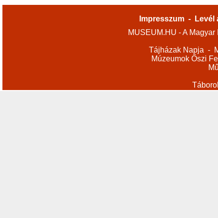
Impresszum
-
Levél 
MUSEUM.HU - A Magyar M
Tájházak Napja
-
M
Múzeumok Őszi Fes
Mű
Táboro