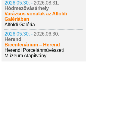
2026.05.30. -
2026.08.31.
Hódmezővásárhely
Varázsos vonalak az Alföldi
Galériában
Alföldi Galéria
2026.05.30. -
2026.06.30.
Herend
Bicentenárium – Herend
Herendi Porcelánművészeti
Múzeum Alapítvány