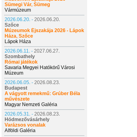
Sümegi Vár, Sümeg
Vármúzeum
2026.06.20. -
2026.06.20.
Szőce
Múzeumok Éjszakája 2026 - Lápok
Háza, Szőce
Lápok Háza
2026.06.11. -
2027.06.27.
Szombathely
Római játékok
Savaria Megyei Hatókörű Városi
Múzeum
2026.06.05. -
2026.08.23.
Budapest
A vágyott remekmű: Grúber Béla
művészete
Magyar Nemzeti Galéria
2026.05.31. -
2026.08.23.
Hódmezővásárhely
Varázsos vonalak
Alföldi Galéria