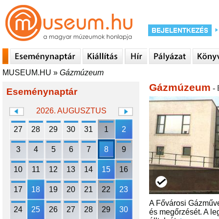
MUSEUM.HU
»
Gázmúzeum
Gázmúzeum
-
Eseménynaptár
2026. AUGUSZTUS
27
28
29
30
31
1
2
3
4
5
6
7
8
9
10
11
12
13
14
15
16
17
18
19
20
21
22
23
A Fővárosi Gázművek
24
25
26
27
28
29
30
és megőrzését. A le