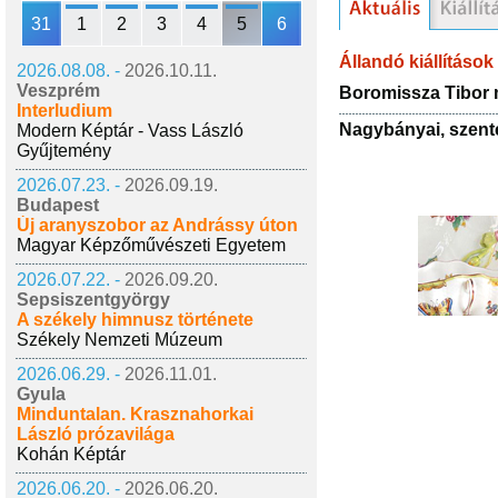
31
1
2
3
4
5
6
Állandó kiállítások
2026.08.08. -
2026.10.11.
Veszprém
Boromissza Tibor
Interludium
Nagybányai, szente
Modern Képtár - Vass László
Gyűjtemény
2026.07.23. -
2026.09.19.
Budapest
Új aranyszobor az Andrássy úton
Magyar Képzőművészeti Egyetem
2026.07.22. -
2026.09.20.
Sepsiszentgyörgy
A székely himnusz története
Székely Nemzeti Múzeum
2026.06.29. -
2026.11.01.
Gyula
Minduntalan. Krasznahorkai
László prózavilága
Kohán Képtár
2026.06.20. -
2026.06.20.