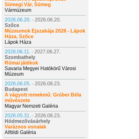
Sümegi Vár, Sümeg
Vármúzeum
2026.06.20. -
2026.06.20.
Szőce
Múzeumok Éjszakája 2026 - Lápok
Háza, Szőce
Lápok Háza
2026.06.11. -
2027.06.27.
Szombathely
Római játékok
Savaria Megyei Hatókörű Városi
Múzeum
2026.06.05. -
2026.08.23.
Budapest
A vágyott remekmű: Grúber Béla
művészete
Magyar Nemzeti Galéria
2026.05.31. -
2026.08.23.
Hódmezővásárhely
Varázsos vonalak
Alföldi Galéria