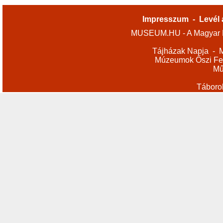
Impresszum
-
Levél 
MUSEUM.HU - A Magyar M
Tájházak Napja
-
M
Múzeumok Őszi Fes
Mű
Táboro