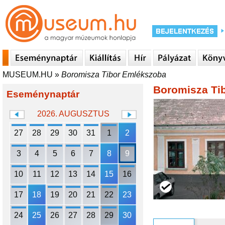
MUSEUM.HU
»
Boromisza Tibor Emlékszoba
Boromisza Ti
Eseménynaptár
2026. AUGUSZTUS
27
28
29
30
31
1
2
3
4
5
6
7
8
9
10
11
12
13
14
15
16
17
18
19
20
21
22
23
24
25
26
27
28
29
30