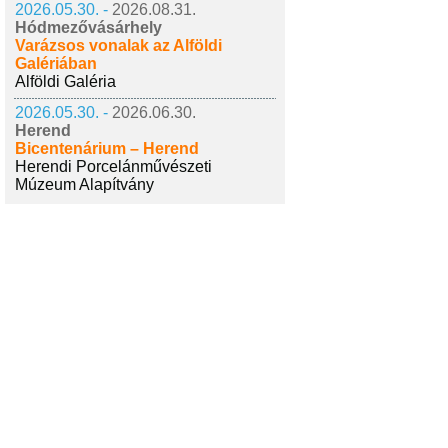
2026.05.30. -
2026.08.31.
Hódmezővásárhely
Varázsos vonalak az Alföldi
Galériában
Alföldi Galéria
2026.05.30. -
2026.06.30.
Herend
Bicentenárium – Herend
Herendi Porcelánművészeti
Múzeum Alapítvány