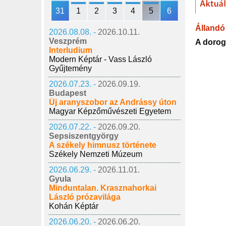
31
1
2
3
4
5
6
Állandó 
2026.08.08. -
2026.10.11.
Veszprém
A dorog
Interludium
Modern Képtár - Vass László
Gyűjtemény
2026.07.23. -
2026.09.19.
Budapest
Új aranyszobor az Andrássy úton
Magyar Képzőművészeti Egyetem
2026.07.22. -
2026.09.20.
Sepsiszentgyörgy
A székely himnusz története
Székely Nemzeti Múzeum
2026.06.29. -
2026.11.01.
Gyula
Minduntalan. Krasznahorkai
László prózavilága
Kohán Képtár
2026.06.20. -
2026.06.20.