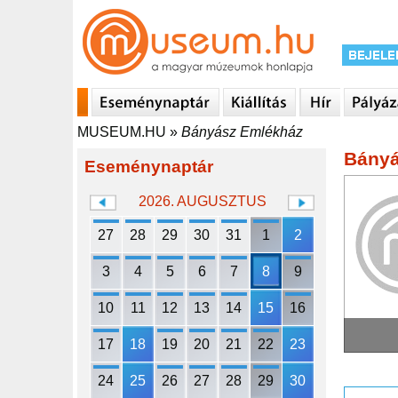
MUSEUM.HU
»
Bányász Emlékház
Bányá
Eseménynaptár
2026. AUGUSZTUS
27
28
29
30
31
1
2
3
4
5
6
7
8
9
10
11
12
13
14
15
16
17
18
19
20
21
22
23
24
25
26
27
28
29
30