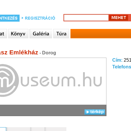
sz Emlékház
- Dorog
Cím:
251
Telefon