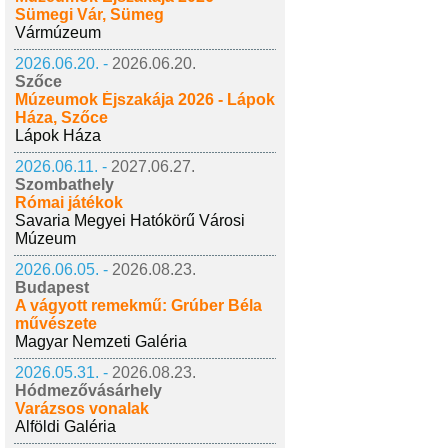
Sümegi Vár, Sümeg
Vármúzeum
2026.06.20. -
2026.06.20.
Szőce
Múzeumok Éjszakája 2026 - Lápok
Háza, Szőce
Lápok Háza
2026.06.11. -
2027.06.27.
Szombathely
Római játékok
Savaria Megyei Hatókörű Városi
Múzeum
2026.06.05. -
2026.08.23.
Budapest
A vágyott remekmű: Grúber Béla
művészete
Magyar Nemzeti Galéria
2026.05.31. -
2026.08.23.
Hódmezővásárhely
Varázsos vonalak
Alföldi Galéria