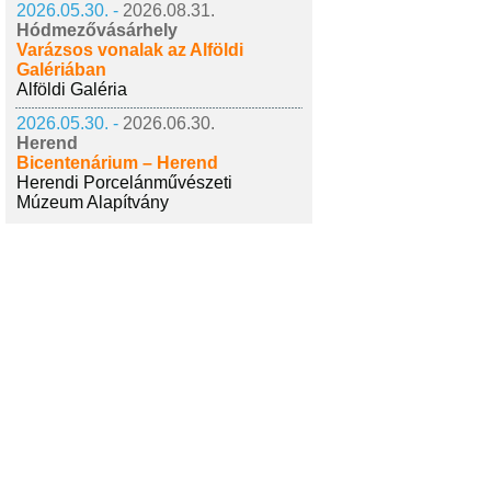
2026.05.30. -
2026.08.31.
Hódmezővásárhely
Varázsos vonalak az Alföldi
Galériában
Alföldi Galéria
2026.05.30. -
2026.06.30.
Herend
Bicentenárium – Herend
Herendi Porcelánművészeti
Múzeum Alapítvány