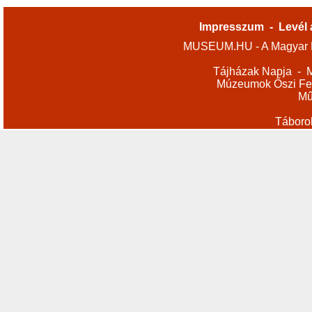
Impresszum
-
Levél 
MUSEUM.HU - A Magyar M
Tájházak Napja
-
M
Múzeumok Őszi Fes
Mű
Táboro