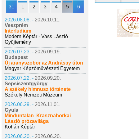
31
1
2
3
4
5
6
2026.08.08. -
2026.10.11.
Veszprém
Interludium
Modern Képtár - Vass László
Gyűjtemény
2026.07.23. -
2026.09.19.
Budapest
Új aranyszobor az Andrássy úton
Magyar Képzőművészeti Egyetem
2026.07.22. -
2026.09.20.
Sepsiszentgyörgy
A székely himnusz története
Székely Nemzeti Múzeum
2026.06.29. -
2026.11.01.
Gyula
Minduntalan. Krasznahorkai
László prózavilága
Kohán Képtár
2026.06.20. -
2026.06.20.