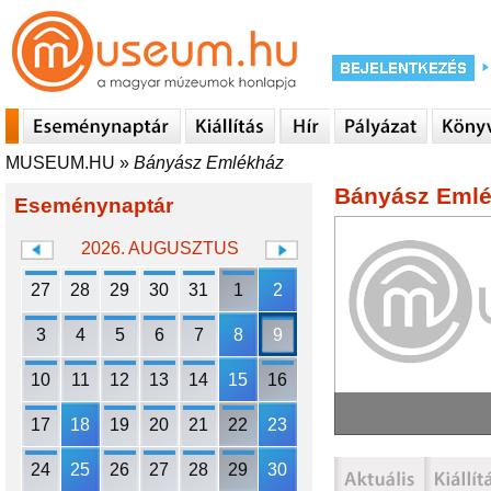
MUSEUM.HU
»
Bányász Emlékház
Bányász Eml
Eseménynaptár
2026. AUGUSZTUS
27
28
29
30
31
1
2
3
4
5
6
7
8
9
10
11
12
13
14
15
16
17
18
19
20
21
22
23
24
25
26
27
28
29
30