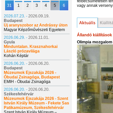
felbecsülhetetlen te
31
1
2
3
4
5
6
vagy annak versen
2026.07.23. -
2026.09.19.
Budapest
Új aranyszobor az Andrássy úton
Magyar Képzőművészeti Egyetem
Állandó kiállítások
2026.06.29. -
2026.11.01.
Olimpia mozgalom 
Gyula
Minduntalan. Krasznahorkai
László prózavilága
Kohán Képtár
2026.06.20. -
2026.06.20.
Budapest
Múzeumok Éjszakája 2026 -
Óbudai Zsinagóga, Budapest
EMIH - Óbudai Zsinagóga
2026.06.20. -
2026.06.20.
Székesfehérvár
Múzeumok Éjszakája 2026 - Szent
István Király Múzeum - Fekete Sas
Patikamúzeum, Székesfehérvár
Szent István Király Múzeum –