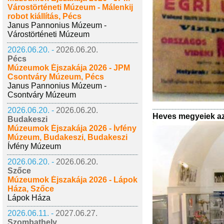
Várostörténeti Múzeum - Málenkij
robot kiállítás, Pécs
Janus Pannonius Múzeum -
Várostörténeti Múzeum
2026.06.20. -
2026.06.20.
Pécs
Múzeumok Éjszakája 2026 - JPM
Csontváry Múzeum, Pécs
Janus Pannonius Múzeum -
Csontváry Múzeum
2026.06.20. -
2026.06.20.
Heves megyeiek az
Budakeszi
Múzeumok Éjszakája 2026 - Ívfény
Múzeum, Budakeszi, Budakeszi
Ívfény Múzeum
2026.06.20. -
2026.06.20.
Szőce
Múzeumok Éjszakája 2026 - Lápok
Háza, Szőce
Lápok Háza
2026.06.11. -
2027.06.27.
Szombathely