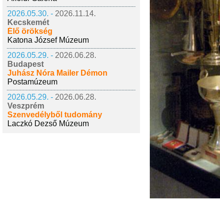
2026.05.30. -
2026.11.14.
Kecskemét
Élő örökség
Katona József Múzeum
2026.05.29. -
2026.06.28.
Budapest
Juhász Nóra Mailer Démon
Postamúzeum
2026.05.29. -
2026.06.28.
Veszprém
Szenvedélyből tudomány
Laczkó Dezső Múzeum