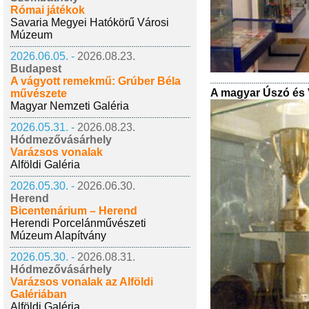
Római játékok
Savaria Megyei Hatókörű Városi
Múzeum
2026.06.05. -
2026.08.23.
Budapest
A vágyott remekmű: Grúber Béla
A magyar Úszó és V
művészete
Magyar Nemzeti Galéria
2026.05.31. -
2026.08.23.
Hódmezővásárhely
Varázsos vonalak
Alföldi Galéria
2026.05.30. -
2026.06.30.
Herend
Bicentenárium – Herend
Herendi Porcelánművészeti
Múzeum Alapítvány
2026.05.30. -
2026.08.31.
Hódmezővásárhely
Varázsos vonalak az Alföldi
Galériában
Alföldi Galéria