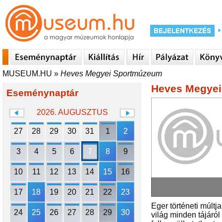
MUSEUM.HU
»
Heves Megyei Sportmúzeum
Heves Megye
Eseménynaptár
2026. AUGUSZTUS
27
28
29
30
31
1
2
3
4
5
6
7
8
9
10
11
12
13
14
15
16
17
18
19
20
21
22
23
Eger történeti múltj
24
25
26
27
28
29
30
világ minden tájáról