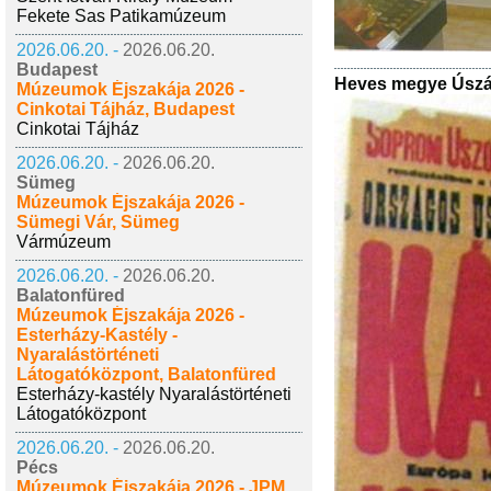
Fekete Sas Patikamúzeum
2026.06.20. -
2026.06.20.
Budapest
Heves megye Úszás
Múzeumok Éjszakája 2026 -
Cinkotai Tájház, Budapest
Cinkotai Tájház
2026.06.20. -
2026.06.20.
Sümeg
Múzeumok Éjszakája 2026 -
Sümegi Vár, Sümeg
Vármúzeum
2026.06.20. -
2026.06.20.
Balatonfüred
Múzeumok Éjszakája 2026 -
Esterházy-Kastély -
Nyaralástörténeti
Látogatóközpont, Balatonfüred
Esterházy-kastély Nyaralástörténeti
Látogatóközpont
2026.06.20. -
2026.06.20.
Pécs
Múzeumok Éjszakája 2026 - JPM