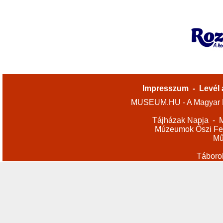
Impresszum
-
Levél 
MUSEUM.HU - A Magyar M
Tájházak Napja
-
M
Múzeumok Őszi Fes
Mű
Táboro