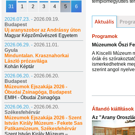
templomegyüttes ter
31
1
2
3
4
5
6
2026.07.23. -
2026.09.19.
Budapest
Új aranyszobor az Andrássy úton
Magyar Képzőművészeti Egyetem
Programok
Múzeumok Őszi Fesz
2026.06.29. -
2026.11.01.
Gyula
A Kiscelli Múzeum m
Minduntalan. Krasznahorkai
órák és szórakoztat
László prózavilága
ismerkedhetnek meg,
Kohán Képtár
szerint angol nyelve
2026.06.20. -
2026.06.20.
Budapest
Múzeumok Éjszakája 2026 -
Óbudai Zsinagóga, Budapest
EMIH - Óbudai Zsinagóga
2026.06.20. -
2026.06.20.
Állandó kiállítások
Székesfehérvár
Az "Arany Oroszlá
Múzeumok Éjszakája 2026 - Szent
István Király Múzeum - Fekete Sas
Patikamúzeum, Székesfehérvár
Szent István Király Múzeum –