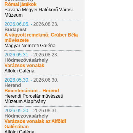
Római játékok
Savaria Megyei Hatókörű Városi
Múzeum
2026.06.05. -
2026.08.23.
Budapest
A vágyott remekmű: Grúber Béla
művészete
Magyar Nemzeti Galéria
2026.05.31. -
2026.08.23.
Hódmezővásárhely
Varázsos vonalak
Alföldi Galéria
2026.05.30. -
2026.06.30.
Herend
Bicentenárium – Herend
Herendi Porcelánművészeti
Múzeum Alapítvány
2026.05.30. -
2026.08.31.
Hódmezővásárhely
Varázsos vonalak az Alföldi
Galériában
Alföldi Galéria