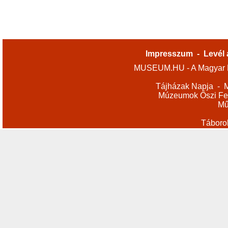
Impresszum
-
Levél 
MUSEUM.HU - A Magyar M
Tájházak Napja
-
M
Múzeumok Őszi Fes
Mű
Táboro