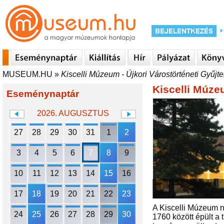
MUSEUM.HU
»
Kiscelli Múzeum - Újkori Várostörténeti Gyűj
Kiscelli Múze
Eseménynaptár
2026. AUGUSZTUS
27
28
29
30
31
1
2
3
4
5
6
7
8
9
10
11
12
13
14
15
16
17
18
19
20
21
22
23
A Kiscelli Múzeum 
24
25
26
27
28
29
30
1760 között épült a 