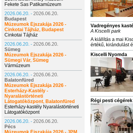
Fekete Sas Patikamúzeum
2026.06.20. -
2026.06.20.
Budapest
Múzeumok Éjszakája 2026 -
Vadregényes kasté
Cinkotai Tájház, Budapest
A Kiscelli park
Cinkotai Tájház
A kiállítás a mai Ki
2026.06.20. -
2026.06.20.
értékű, kirándulást 
Sümeg
Kiscelli Nyomda
Múzeumok Éjszakája 2026 -
Sümegi Vár, Sümeg
Vármúzeum
2026.06.20. -
2026.06.20.
Balatonfüred
Múzeumok Éjszakája 2026 -
Esterházy-Kastély -
Nyaralástörténeti
Régi pesti cégérek 
Látogatóközpont, Balatonfüred
Esterházy-kastély Nyaralástörténeti
Látogatóközpont
2026.06.20. -
2026.06.20.
Pécs
Múzeumok Éjszakája 2026 - JPM