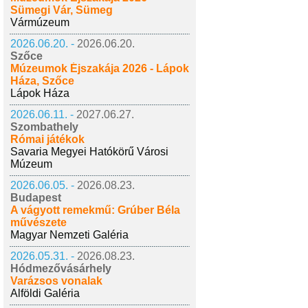
Sümegi Vár, Sümeg
Vármúzeum
2026.06.20. -
2026.06.20.
Szőce
Múzeumok Éjszakája 2026 - Lápok
Háza, Szőce
Lápok Háza
2026.06.11. -
2027.06.27.
Szombathely
Római játékok
Savaria Megyei Hatókörű Városi
Múzeum
2026.06.05. -
2026.08.23.
Budapest
A vágyott remekmű: Grúber Béla
művészete
Magyar Nemzeti Galéria
2026.05.31. -
2026.08.23.
Hódmezővásárhely
Varázsos vonalak
Alföldi Galéria