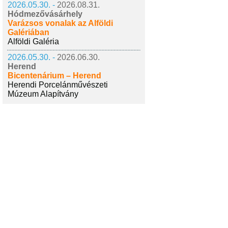
2026.05.30. -
2026.08.31.
Hódmezővásárhely
Varázsos vonalak az Alföldi
Galériában
Alföldi Galéria
2026.05.30. -
2026.06.30.
Herend
Bicentenárium – Herend
Herendi Porcelánművészeti
Múzeum Alapítvány