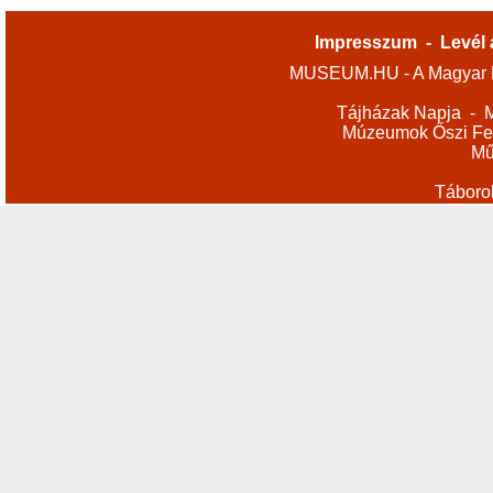
Impresszum
-
Levél 
MUSEUM.HU - A Magyar M
Tájházak Napja
-
M
Múzeumok Őszi Fes
Mű
Táboro