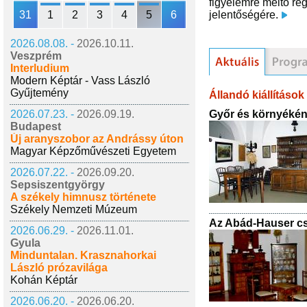
figyelemre méltó régi
31
1
2
3
4
5
6
jelentőségére.
2026.08.08. -
2026.10.11.
Veszprém
Interludium
Modern Képtár - Vass László
Gyűjtemény
Állandó kiállítások
Győr és környékéne
2026.07.23. -
2026.09.19.
Budapest
Új aranyszobor az Andrássy úton
Magyar Képzőművészeti Egyetem
2026.07.22. -
2026.09.20.
Sepsiszentgyörgy
A székely himnusz története
Székely Nemzeti Múzeum
Az Abád-Hauser c
2026.06.29. -
2026.11.01.
Gyula
Minduntalan. Krasznahorkai
László prózavilága
Kohán Képtár
2026.06.20. -
2026.06.20.