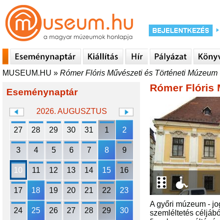
MUSEUM.HU
»
Rómer Flóris Művészeti és Történeti Múzeum 
Rómer Flóris 
Eseménynaptár
2026. AUGUSZTUS
27
28
29
30
31
1
2
3
4
5
6
7
8
9
10
11
12
13
14
15
16
17
18
19
20
21
22
23
A győri múzeum - jo
24
25
26
27
28
29
30
szemléltetés céljáb