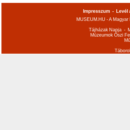
Impresszum
-
Levél 
MUSEUM.HU - A Magyar M
Tájházak Napja
-
M
Múzeumok Őszi Fes
Mű
Táboro