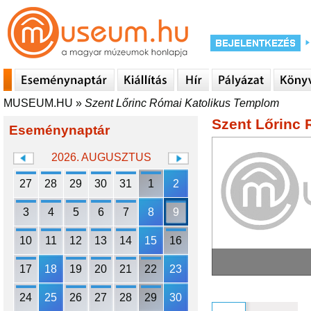
MUSEUM.HU
»
Szent Lőrinc Római Katolikus Templom
Szent Lőrinc
Eseménynaptár
2026. AUGUSZTUS
27
28
29
30
31
1
2
3
4
5
6
7
8
9
10
11
12
13
14
15
16
17
18
19
20
21
22
23
24
25
26
27
28
29
30