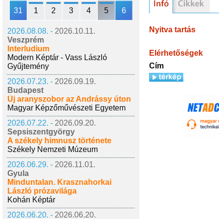
31
1
2
3
4
5
6
Nyitva tartás
2026.08.08. -
2026.10.11.
Veszprém
Interludium
Elérhetőségek
Modern Képtár - Vass László
Cím
Gyűjtemény
2026.07.23. -
2026.09.19.
Budapest
Új aranyszobor az Andrássy úton
Magyar Képzőművészeti Egyetem
2026.07.22. -
2026.09.20.
Sepsiszentgyörgy
A székely himnusz története
Székely Nemzeti Múzeum
2026.06.29. -
2026.11.01.
Gyula
Minduntalan. Krasznahorkai
László prózavilága
Kohán Képtár
2026.06.20. -
2026.06.20.