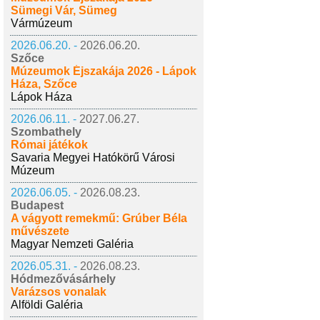
Sümegi Vár, Sümeg
Vármúzeum
2026.06.20. -
2026.06.20.
Szőce
Múzeumok Éjszakája 2026 - Lápok
Háza, Szőce
Lápok Háza
2026.06.11. -
2027.06.27.
Szombathely
Római játékok
Savaria Megyei Hatókörű Városi
Múzeum
2026.06.05. -
2026.08.23.
Budapest
A vágyott remekmű: Grúber Béla
művészete
Magyar Nemzeti Galéria
2026.05.31. -
2026.08.23.
Hódmezővásárhely
Varázsos vonalak
Alföldi Galéria