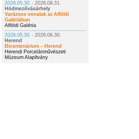
2026.05.30. -
2026.08.31.
Hódmezővásárhely
Varázsos vonalak az Alföldi
Galériában
Alföldi Galéria
2026.05.30. -
2026.06.30.
Herend
Bicentenárium – Herend
Herendi Porcelánművészeti
Múzeum Alapítvány