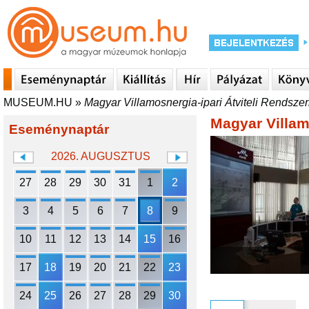
MUSEUM.HU
»
Magyar Villamosnergia-ipari Átviteli Rendszeri
Magyar Villamo
Eseménynaptár
2026. AUGUSZTUS
27
28
29
30
31
1
2
3
4
5
6
7
8
9
10
11
12
13
14
15
16
17
18
19
20
21
22
23
24
25
26
27
28
29
30