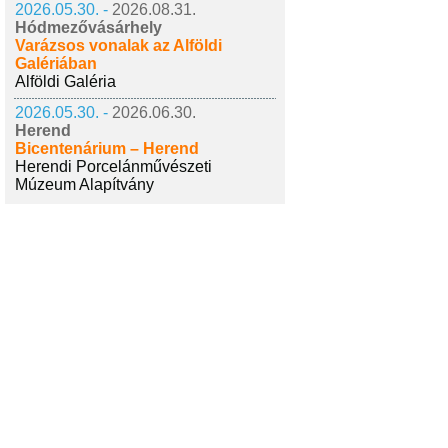
2026.05.30. -
2026.08.31.
Hódmezővásárhely
Varázsos vonalak az Alföldi
Galériában
Alföldi Galéria
2026.05.30. -
2026.06.30.
Herend
Bicentenárium – Herend
Herendi Porcelánművészeti
Múzeum Alapítvány