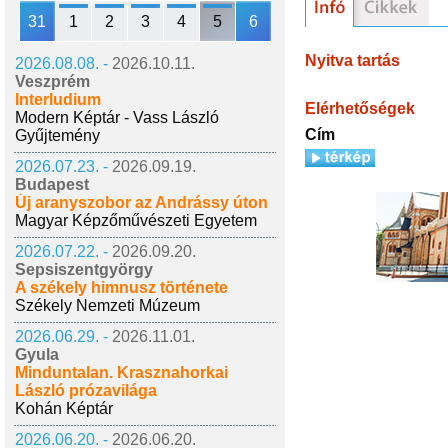
31
1
2
3
4
5
6
Nyitva tartás
2026.08.08. -
2026.10.11.
Veszprém
Interludium
Elérhetőségek
Modern Képtár - Vass László
Cím
Gyűjtemény
2026.07.23. -
2026.09.19.
Budapest
Új aranyszobor az Andrássy úton
Magyar Képzőművészeti Egyetem
2026.07.22. -
2026.09.20.
Sepsiszentgyörgy
A székely himnusz története
Székely Nemzeti Múzeum
2026.06.29. -
2026.11.01.
Gyula
Minduntalan. Krasznahorkai
László prózavilága
Kohán Képtár
2026.06.20. -
2026.06.20.