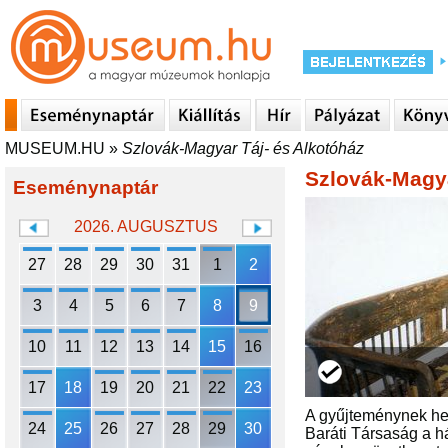
MUSEUM.HU
»
Szlovák-Magyar Táj- és Alkotóház
Szlovák-Magya
Eseménynaptár
2026. AUGUSZTUS
27
28
29
30
31
1
2
3
4
5
6
7
8
9
10
11
12
13
14
15
16
17
18
19
20
21
22
23
A gyűjteménynek hel
24
25
26
27
28
29
30
Baráti Társaság a há