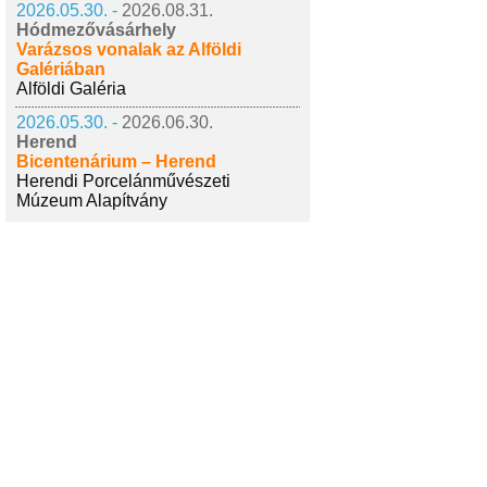
2026.05.30. -
2026.08.31.
Hódmezővásárhely
Varázsos vonalak az Alföldi
Galériában
Alföldi Galéria
2026.05.30. -
2026.06.30.
Herend
Bicentenárium – Herend
Herendi Porcelánművészeti
Múzeum Alapítvány