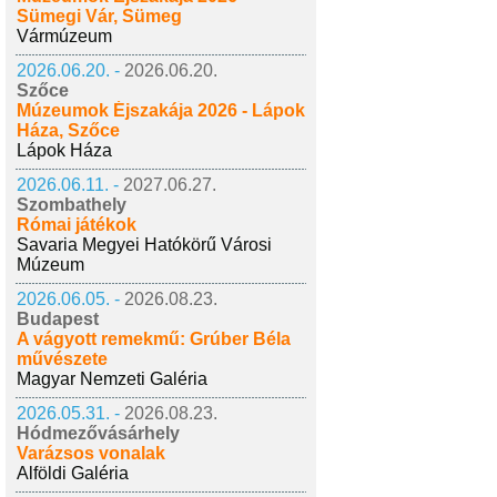
Sümegi Vár, Sümeg
Vármúzeum
2026.06.20. -
2026.06.20.
Szőce
Múzeumok Éjszakája 2026 - Lápok
Háza, Szőce
Lápok Háza
2026.06.11. -
2027.06.27.
Szombathely
Római játékok
Savaria Megyei Hatókörű Városi
Múzeum
2026.06.05. -
2026.08.23.
Budapest
A vágyott remekmű: Grúber Béla
művészete
Magyar Nemzeti Galéria
2026.05.31. -
2026.08.23.
Hódmezővásárhely
Varázsos vonalak
Alföldi Galéria