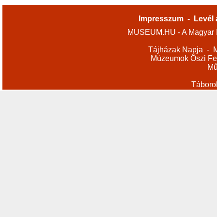
Impresszum
-
Levél 
MUSEUM.HU - A Magyar M
Tájházak Napja
-
M
Múzeumok Őszi Fes
Mű
Táboro