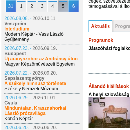
cégek, szövetkezete
31
1
2
3
4
5
6
támogatásával állíto
2026.08.08. -
2026.10.11.
Veszprém
Interludium
Modern Képtár - Vass László
Gyűjtemény
Programok
Játszóházi foglal
2026.07.23. -
2026.09.19.
Budapest
Új aranyszobor az Andrássy úton
Magyar Képzőművészeti Egyetem
2026.07.22. -
2026.09.20.
Sepsiszentgyörgy
A székely himnusz története
Állandó kiállítások
Székely Nemzeti Múzeum
A helyi szlovákság
2026.06.29. -
2026.11.01.
Gyula
Minduntalan. Krasznahorkai
László prózavilága
Kohán Képtár
2026.06.20. -
2026.06.20.