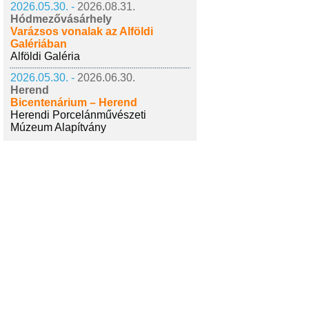
2026.05.30. -
2026.08.31.
Hódmezővásárhely
Varázsos vonalak az Alföldi
Galériában
Alföldi Galéria
2026.05.30. -
2026.06.30.
Herend
Bicentenárium – Herend
Herendi Porcelánművészeti
Múzeum Alapítvány