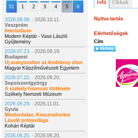
31
1
2
3
4
5
6
Nyitva tartás
2026.08.08. -
2026.10.11.
Veszprém
Interludium
Elérhetőségek
Modern Képtár - Vass László
Cím
Gyűjtemény
2026.07.23. -
2026.09.19.
Budapest
Új aranyszobor az Andrássy úton
Magyar Képzőművészeti Egyetem
2026.07.22. -
2026.09.20.
Sepsiszentgyörgy
A székely himnusz története
Székely Nemzeti Múzeum
2026.06.29. -
2026.11.01.
Gyula
Minduntalan. Krasznahorkai
László prózavilága
Kohán Képtár
2026.06.20. -
2026.06.20.