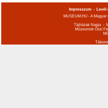
Impresszum
-
Levél 
MUSEUM.HU - A Magyar M
Tájházak Napja
-
M
Múzeumok Őszi Fes
Mű
Táboro