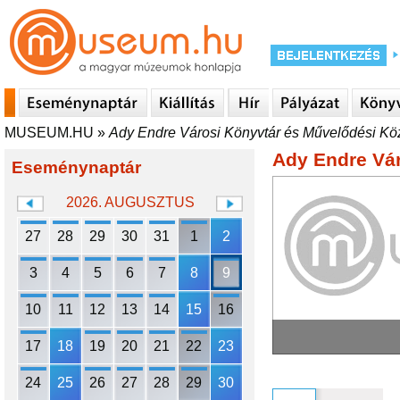
MUSEUM.HU
»
Ady Endre Városi Könyvtár és Művelődési Kö
Ady Endre Vá
Eseménynaptár
2026. AUGUSZTUS
27
28
29
30
31
1
2
3
4
5
6
7
8
9
10
11
12
13
14
15
16
17
18
19
20
21
22
23
24
25
26
27
28
29
30