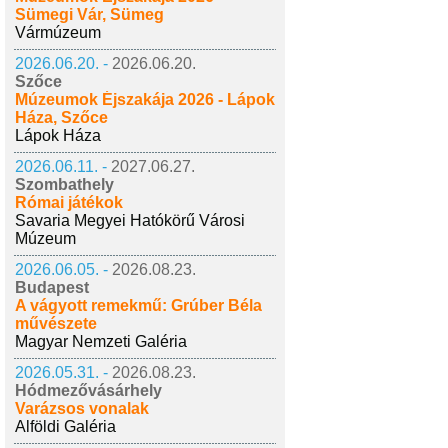
Sümegi Vár, Sümeg
Vármúzeum
2026.06.20. -
2026.06.20.
Szőce
Múzeumok Éjszakája 2026 - Lápok
Háza, Szőce
Lápok Háza
2026.06.11. -
2027.06.27.
Szombathely
Római játékok
Savaria Megyei Hatókörű Városi
Múzeum
2026.06.05. -
2026.08.23.
Budapest
A vágyott remekmű: Grúber Béla
művészete
Magyar Nemzeti Galéria
2026.05.31. -
2026.08.23.
Hódmezővásárhely
Varázsos vonalak
Alföldi Galéria