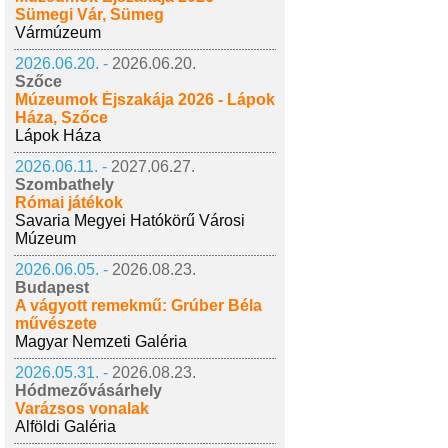
Sümegi Vár, Sümeg
Vármúzeum
2026.06.20. -
2026.06.20.
Szőce
Múzeumok Éjszakája 2026 - Lápok
Háza, Szőce
Lápok Háza
2026.06.11. -
2027.06.27.
Szombathely
Római játékok
Savaria Megyei Hatókörű Városi
Múzeum
2026.06.05. -
2026.08.23.
Budapest
A vágyott remekmű: Grúber Béla
művészete
Magyar Nemzeti Galéria
2026.05.31. -
2026.08.23.
Hódmezővásárhely
Varázsos vonalak
Alföldi Galéria