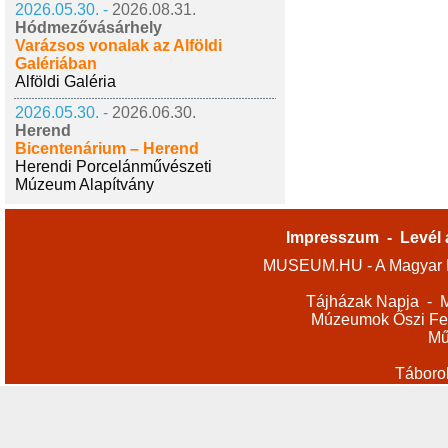
2026.05.30. -
2026.08.31.
Hódmezővásárhely
Varázsos vonalak az Alföldi
Galériában
Alföldi Galéria
2026.05.30. -
2026.06.30.
Herend
Bicentenárium – Herend
Herendi Porcelánművészeti
Múzeum Alapítvány
Impresszum
-
Levél 
MUSEUM.HU - A Magyar M
Tájházak Napja
-
M
Múzeumok Őszi Fes
Mű
Táboro