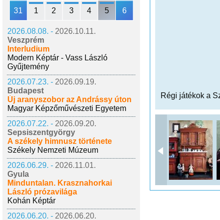
31
1
2
3
4
5
6
2026.08.08. -
2026.10.11.
Veszprém
Interludium
Modern Képtár - Vass László
Gyűjtemény
2026.07.23. -
2026.09.19.
Budapest
Régi játékok a 
Új aranyszobor az Andrássy úton
Magyar Képzőművészeti Egyetem
2026.07.22. -
2026.09.20.
Sepsiszentgyörgy
A székely himnusz története
Székely Nemzeti Múzeum
2026.06.29. -
2026.11.01.
Gyula
Minduntalan. Krasznahorkai
László prózavilága
Kohán Képtár
2026.06.20. -
2026.06.20.