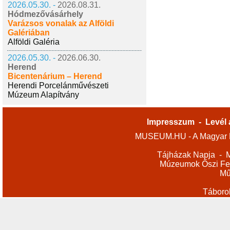
2026.05.30. -
2026.08.31.
Hódmezővásárhely
Varázsos vonalak az Alföldi
Galériában
Alföldi Galéria
2026.05.30. -
2026.06.30.
Herend
Bicentenárium – Herend
Herendi Porcelánművészeti
Múzeum Alapítvány
Impresszum
-
Levél 
MUSEUM.HU - A Magyar M
Tájházak Napja
-
M
Múzeumok Őszi Fes
Mű
Táboro