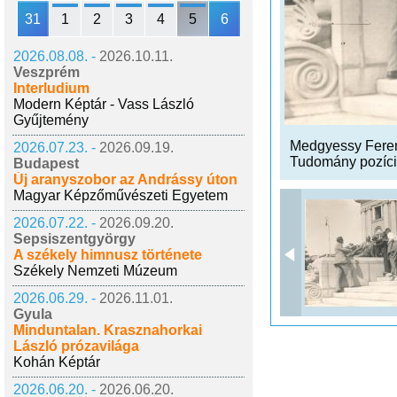
31
1
2
3
4
5
6
2026.08.08. -
2026.10.11.
Veszprém
Interludium
Modern Képtár - Vass László
Gyűjtemény
Medgyessy Ferenc
2026.07.23. -
2026.09.19.
Tudomány pozíci
Budapest
Új aranyszobor az Andrássy úton
Magyar Képzőművészeti Egyetem
2026.07.22. -
2026.09.20.
Sepsiszentgyörgy
A székely himnusz története
Székely Nemzeti Múzeum
2026.06.29. -
2026.11.01.
Gyula
Minduntalan. Krasznahorkai
László prózavilága
Kohán Képtár
2026.06.20. -
2026.06.20.