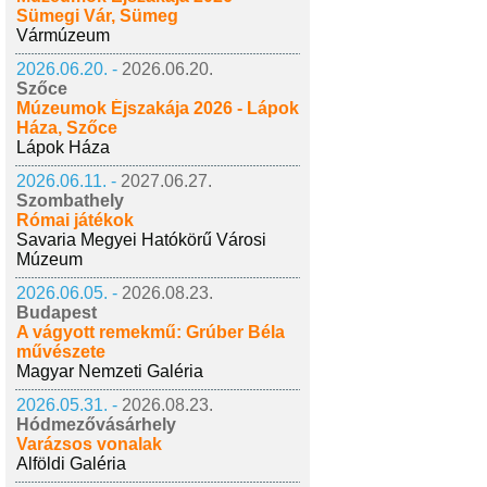
Sümegi Vár, Sümeg
Vármúzeum
2026.06.20. -
2026.06.20.
Szőce
Múzeumok Éjszakája 2026 - Lápok
Háza, Szőce
Lápok Háza
2026.06.11. -
2027.06.27.
Szombathely
Római játékok
Savaria Megyei Hatókörű Városi
Múzeum
2026.06.05. -
2026.08.23.
Budapest
A vágyott remekmű: Grúber Béla
művészete
Magyar Nemzeti Galéria
2026.05.31. -
2026.08.23.
Hódmezővásárhely
Varázsos vonalak
Alföldi Galéria