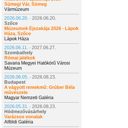
Sümegi Vár, Sümeg
Vármúzeum
2026.06.20. -
2026.06.20.
Szőce
Múzeumok Éjszakája 2026 - Lápok
Háza, Szőce
Lápok Háza
2026.06.11. -
2027.06.27.
Szombathely
Római játékok
Savaria Megyei Hatókörű Városi
Múzeum
2026.06.05. -
2026.08.23.
Budapest
A vágyott remekmű: Grúber Béla
művészete
Magyar Nemzeti Galéria
2026.05.31. -
2026.08.23.
Hódmezővásárhely
Varázsos vonalak
Alföldi Galéria