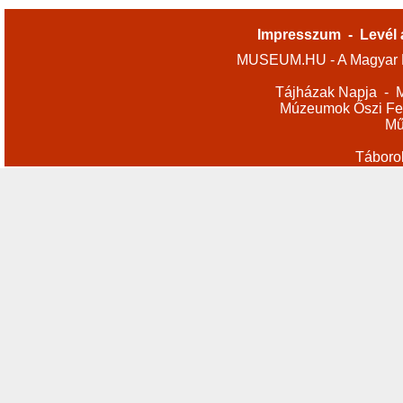
Impresszum
-
Levél 
MUSEUM.HU - A Magyar M
Tájházak Napja
-
M
Múzeumok Őszi Fes
Mű
Táboro