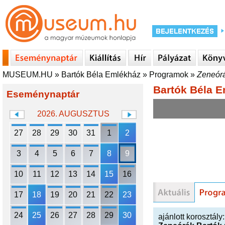
MUSEUM.HU
»
Bartók Béla Emlékház
»
Programok
»
Zeneórá
Bartók Béla 
Eseménynaptár
2026. AUGUSZTUS
27
28
29
30
31
1
2
3
4
5
6
7
8
9
10
11
12
13
14
15
16
17
18
19
20
21
22
23
24
25
26
27
28
29
30
ajánlott korosztály