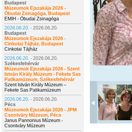
Budapest
Múzeumok Éjszakája 2026 -
Óbudai Zsinagóga, Budapest
EMIH - Óbudai Zsinagóga
2026.06.20. -
2026.06.20.
Budapest
Múzeumok Éjszakája 2026 -
Cinkotai Tájház, Budapest
Cinkotai Tájház
2026.06.20. -
2026.06.20.
Székesfehérvár
Múzeumok Éjszakája 2026 - Szent
István Király Múzeum - Fekete Sas
Patikamúzeum, Székesfehérvár
Szent István Király Múzeum –
Fekete Sas Patikamúzeum
2026.06.20. -
2026.06.20.
Pécs
Múzeumok Éjszakája 2026 - JPM
Csontváry Múzeum, Pécs
Janus Pannonius Múzeum -
Csontváry Múzeum