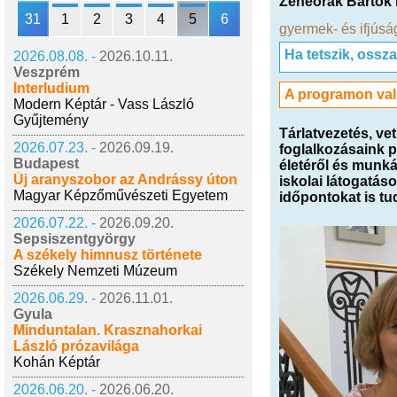
Zeneórák Bartók 
31
1
2
3
4
5
6
gyermek- és ifjúsá
Ha tetszik, ossz
2026.08.08. -
2026.10.11.
Veszprém
Interludium
A programon val
Modern Képtár - Vass László
Gyűjtemény
Tárlatvezetés, ve
2026.07.23. -
2026.09.19.
foglalkozásaink p
Budapest
életéről és munká
Új aranyszobor az Andrássy úton
iskolai látogatás
Magyar Képzőművészeti Egyetem
időpontokat is tu
2026.07.22. -
2026.09.20.
Sepsiszentgyörgy
A székely himnusz története
Székely Nemzeti Múzeum
2026.06.29. -
2026.11.01.
Gyula
Minduntalan. Krasznahorkai
László prózavilága
Kohán Képtár
2026.06.20. -
2026.06.20.