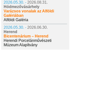
2026.05.30. -
2026.08.31.
Hódmezővásárhely
Varázsos vonalak az Alföldi
Galériában
Alföldi Galéria
2026.05.30. -
2026.06.30.
Herend
Bicentenárium – Herend
Herendi Porcelánművészeti
Múzeum Alapítvány