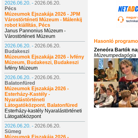
2026.06.20. -
2026.06.20.
Pécs
Múzeumok Éjszakája 2026 - JPM
Várostörténeti Múzeum - Málenkij
robot kiállítás, Pécs
Janus Pannonius Múzeum -
Várostörténeti Múzeum
Hasonló program
2026.06.20. -
2026.06.20.
Zeneóra Bartók na
Budakeszi
Múzeumpedagógia
Múzeumok Éjszakája 2026 - Ívfény
Múzeum, Budakeszi, Budakeszi
Ívfény Múzeum
2026.06.20. -
2026.06.20.
Balatonfüred
Múzeumok Éjszakája 2026 -
Esterházy-Kastély -
Nyaralástörténeti
Látogatóközpont, Balatonfüred
Esterházy-kastély Nyaralástörténeti
Látogatóközpont
2026.06.20. -
2026.06.20.
Sümeg
Múzeumok Éjszakája 2026 -