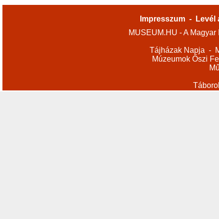
Impresszum
-
Levél 
MUSEUM.HU - A Magyar M
Tájházak Napja
-
M
Múzeumok Őszi Fes
Mű
Táboro