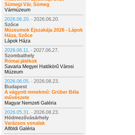
Sümegi Vár, Sümeg
Vármúzeum
2026.06.20. -
2026.06.20.
Szőce
Múzeumok Éjszakája 2026 - Lápok
Háza, Szőce
Lápok Háza
2026.06.11. -
2027.06.27.
Szombathely
Római játékok
Savaria Megyei Hatókörű Városi
Múzeum
2026.06.05. -
2026.08.23.
Budapest
A vágyott remekmű: Grúber Béla
művészete
Magyar Nemzeti Galéria
2026.05.31. -
2026.08.23.
Hódmezővásárhely
Varázsos vonalak
Alföldi Galéria