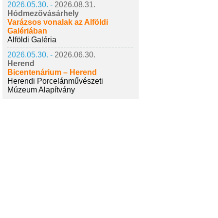
2026.05.30. -
2026.08.31.
Hódmezővásárhely
Varázsos vonalak az Alföldi
Galériában
Alföldi Galéria
2026.05.30. -
2026.06.30.
Herend
Bicentenárium – Herend
Herendi Porcelánművészeti
Múzeum Alapítvány