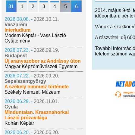
31
1
2
3
4
5
6
2014. május 9-től 
időpontban: péntek
2026.08.08. -
2026.10.11.
Veszprém
Várjuk a szakkör ré
Interludium
Modern Képtár - Vass László
A részvételi díj 60
Gyűjtemény
További informáci
2026.07.23. -
2026.09.19.
telefon számon va
Budapest
Új aranyszobor az Andrássy úton
Magyar Képzőművészeti Egyetem
2026.07.22. -
2026.09.20.
Sepsiszentgyörgy
A székely himnusz története
Székely Nemzeti Múzeum
2026.06.29. -
2026.11.01.
Gyula
Minduntalan. Krasznahorkai
László prózavilága
Kohán Képtár
2026.06.20. -
2026.06.20.