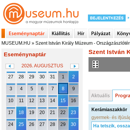
MUSEUM.HU
»
Szent István Király Múzeum - Országzászlótéri
Szent István K
Eseménynaptár
2026. AUGUSZTUS
27
28
29
30
31
1
2
3
4
5
6
7
8
9
10
11
12
13
14
15
16
Kerámiaszakkör
17
18
19
20
21
22
23
gyermek- és ifjúsá
24
25
26
27
28
29
30
Ha tetszik, ossz