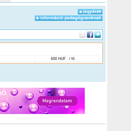
600 HUF
/ fő