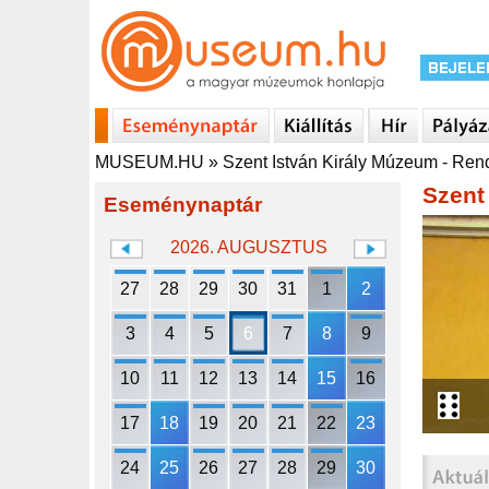
MUSEUM.HU
»
Szent István Király Múzeum - Re
Szent
Eseménynaptár
2026. AUGUSZTUS
27
28
29
30
31
1
2
3
4
5
6
7
8
9
10
11
12
13
14
15
16
17
18
19
20
21
22
23
24
25
26
27
28
29
30