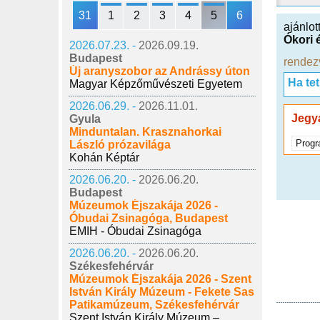
31
1
2
3
4
5
6
ajánlot
Ókori 
2026.07.23. -
2026.09.19.
Budapest
rendez
Új aranyszobor az Andrássy úton
Ha te
Magyar Képzőművészeti Egyetem
2026.06.29. -
2026.11.01.
Jegy
Gyula
Minduntalan. Krasznahorkai
Progr
László prózavilága
Kohán Képtár
2026.06.20. -
2026.06.20.
Budapest
Múzeumok Éjszakája 2026 -
Óbudai Zsinagóga, Budapest
EMIH - Óbudai Zsinagóga
2026.06.20. -
2026.06.20.
Székesfehérvár
Múzeumok Éjszakája 2026 - Szent
István Király Múzeum - Fekete Sas
Patikamúzeum, Székesfehérvár
Szent István Király Múzeum –