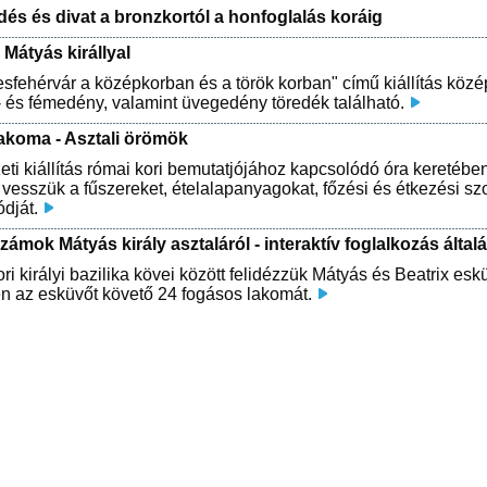
dés és divat a bronzkortól a honfoglalás koráig
Mátyás királlyal
sfehérvár a középkorban és a török korban" című kiállítás kö
 és fémedény, valamint üvegedény töredék található.
akoma - Asztali örömök
eti kiállítás római kori bemutatjójához kapcsolódó óra keretéb
esszük a fűszereket, ételalapanyagokat, főzési és étkezési szo
dját.
ámok Mátyás király asztaláról - interaktív foglalkozás álta
ri királyi bazilika kövei között felidézzük Mátyás és Beatrix eskü
n az esküvőt követő 24 fogásos lakomát.