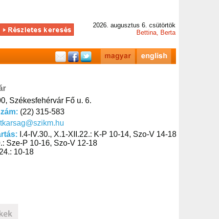
2026. augusztus 6. csütörtök
Bettina, Berta
ár
0, Székesfehérvár Fő u. 6.
szám:
(22) 315-583
itkarsag@szikm.hu
artás:
I.4-IV.30., X.1-XII.22.: K-P 10-14, Szo-V 14-18
0.: Sze-P 10-16, Szo-V 12-18
24.: 10-18