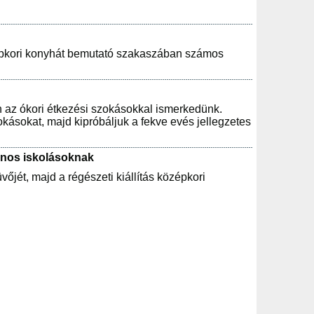
zépkori konyhát bemutató szakaszában számos
en az ókori étkezési szokásokkal ismerkedünk.
kásokat, majd kipróbáljuk a fekve evés jellegzetes
lános iskolásoknak
vőjét, majd a régészeti kiállítás középkori