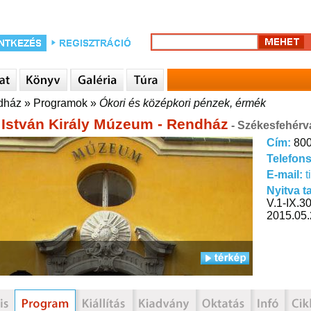
ndház
»
Programok
»
Ókori és középkori pénzek, érmék
 István Király Múzeum - Rendház
- Székesfehérv
Cím:
800
Telefon
E-mail:
t
Nyitva t
V.1-IX.3
2015.05.