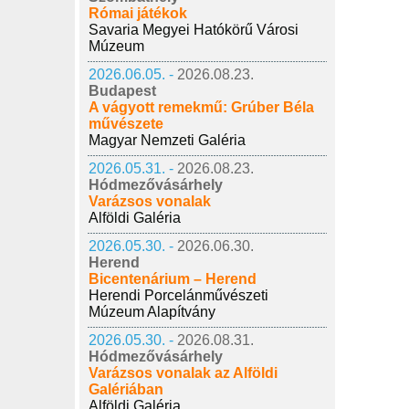
Római játékok
Savaria Megyei Hatókörű Városi
Múzeum
2026.06.05. -
2026.08.23.
Budapest
A vágyott remekmű: Grúber Béla
művészete
Magyar Nemzeti Galéria
2026.05.31. -
2026.08.23.
Hódmezővásárhely
Varázsos vonalak
Alföldi Galéria
2026.05.30. -
2026.06.30.
Herend
Bicentenárium – Herend
Herendi Porcelánművészeti
Múzeum Alapítvány
2026.05.30. -
2026.08.31.
Hódmezővásárhely
Varázsos vonalak az Alföldi
Galériában
Alföldi Galéria