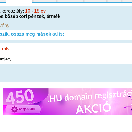
t korosztály:
10 - 18 év
és középkori pénzek, érmék
vény
tszik, ossza meg másokkal is:
árak:
amjegy