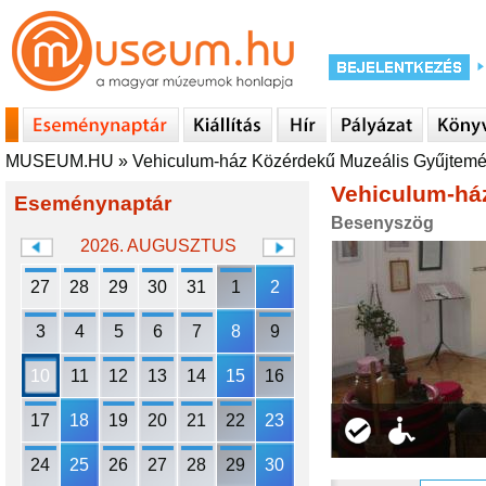
MUSEUM.HU
»
Vehiculum-ház Közérdekű Muzeális Gyűjtem
Vehiculum-há
Eseménynaptár
Besenyszög
2026. AUGUSZTUS
27
28
29
30
31
1
2
3
4
5
6
7
8
9
10
11
12
13
14
15
16
17
18
19
20
21
22
23
24
25
26
27
28
29
30