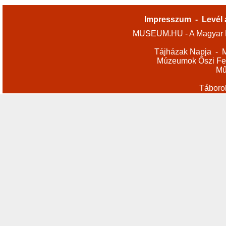
Impresszum
-
Levél 
MUSEUM.HU - A Magyar M
Tájházak Napja
-
M
Múzeumok Őszi Fes
Mű
Táboro