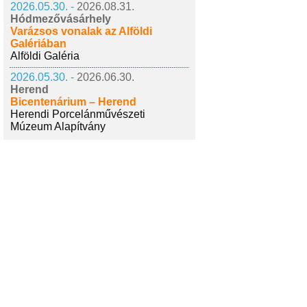
2026.05.30. -
2026.08.31.
Hódmezővásárhely
Varázsos vonalak az Alföldi
Galériában
Alföldi Galéria
2026.05.30. -
2026.06.30.
Herend
Bicentenárium – Herend
Herendi Porcelánművészeti
Múzeum Alapítvány