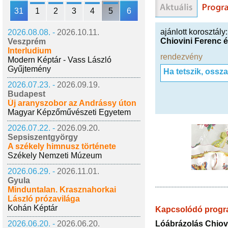
31
1
2
3
4
5
6
ajánlott korosztály
2026.08.08. -
2026.10.11.
Chiovini Ferenc 
Veszprém
Interludium
rendezvény
Modern Képtár - Vass László
Gyűjtemény
Ha tetszik, ossz
2026.07.23. -
2026.09.19.
Budapest
Új aranyszobor az Andrássy úton
Magyar Képzőművészeti Egyetem
2026.07.22. -
2026.09.20.
Sepsiszentgyörgy
A székely himnusz története
Székely Nemzeti Múzeum
2026.06.29. -
2026.11.01.
Gyula
Minduntalan. Krasznahorkai
László prózavilága
Kohán Képtár
Kapcsolódó prog
2026.06.20. -
2026.06.20.
Lóábrázolás Chiov