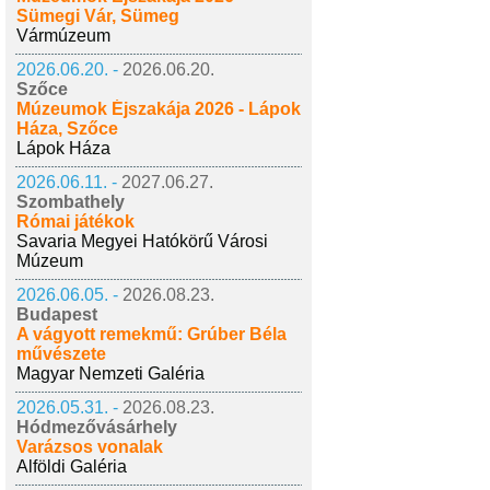
Sümegi Vár, Sümeg
Vármúzeum
2026.06.20. -
2026.06.20.
Szőce
Múzeumok Éjszakája 2026 - Lápok
Háza, Szőce
Lápok Háza
2026.06.11. -
2027.06.27.
Szombathely
Római játékok
Savaria Megyei Hatókörű Városi
Múzeum
2026.06.05. -
2026.08.23.
Budapest
A vágyott remekmű: Grúber Béla
művészete
Magyar Nemzeti Galéria
2026.05.31. -
2026.08.23.
Hódmezővásárhely
Varázsos vonalak
Alföldi Galéria