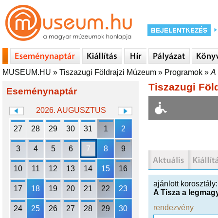
MUSEUM.HU
»
Tiszazugi Földrajzi Múzeum
»
Programok
»
A 
Tiszazugi Föl
Eseménynaptár
2026. AUGUSZTUS
27
28
29
30
31
1
2
3
4
5
6
7
8
9
10
11
12
13
14
15
16
ajánlott korosztály
17
18
19
20
21
22
23
A Tisza a legmag
rendezvény
24
25
26
27
28
29
30