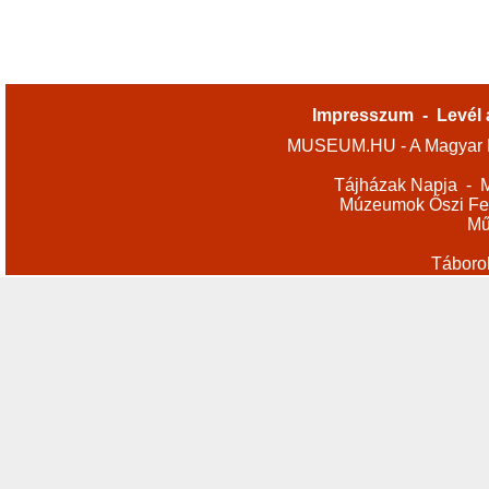
Impresszum
-
Levél 
MUSEUM.HU - A Magyar M
Tájházak Napja
-
M
Múzeumok Őszi Fes
Mű
Táboro