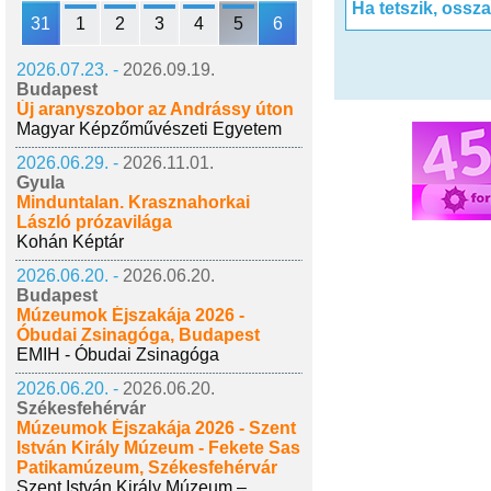
Ha tetszik, ossz
31
1
2
3
4
5
6
2026.07.23. -
2026.09.19.
Budapest
Új aranyszobor az Andrássy úton
Magyar Képzőművészeti Egyetem
2026.06.29. -
2026.11.01.
Gyula
Minduntalan. Krasznahorkai
László prózavilága
Kohán Képtár
2026.06.20. -
2026.06.20.
Budapest
Múzeumok Éjszakája 2026 -
Óbudai Zsinagóga, Budapest
EMIH - Óbudai Zsinagóga
2026.06.20. -
2026.06.20.
Székesfehérvár
Múzeumok Éjszakája 2026 - Szent
István Király Múzeum - Fekete Sas
Patikamúzeum, Székesfehérvár
Szent István Király Múzeum –