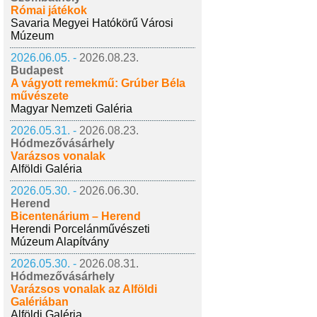
Római játékok
Savaria Megyei Hatókörű Városi
Múzeum
2026.06.05. -
2026.08.23.
Budapest
A vágyott remekmű: Grúber Béla
művészete
Magyar Nemzeti Galéria
2026.05.31. -
2026.08.23.
Hódmezővásárhely
Varázsos vonalak
Alföldi Galéria
2026.05.30. -
2026.06.30.
Herend
Bicentenárium – Herend
Herendi Porcelánművészeti
Múzeum Alapítvány
2026.05.30. -
2026.08.31.
Hódmezővásárhely
Varázsos vonalak az Alföldi
Galériában
Alföldi Galéria