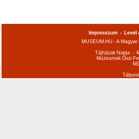
Impresszum
-
Levél 
MUSEUM.HU - A Magyar M
Tájházak Napja
-
M
Múzeumok Őszi Fes
Mű
Táboro