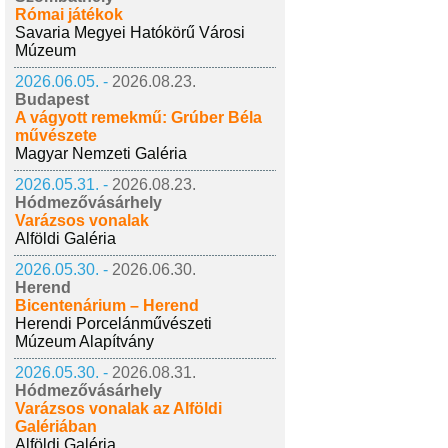
Római játékok
Savaria Megyei Hatókörű Városi
Múzeum
2026.06.05. -
2026.08.23.
Budapest
A vágyott remekmű: Grúber Béla
művészete
Magyar Nemzeti Galéria
2026.05.31. -
2026.08.23.
Hódmezővásárhely
Varázsos vonalak
Alföldi Galéria
2026.05.30. -
2026.06.30.
Herend
Bicentenárium – Herend
Herendi Porcelánművészeti
Múzeum Alapítvány
2026.05.30. -
2026.08.31.
Hódmezővásárhely
Varázsos vonalak az Alföldi
Galériában
Alföldi Galéria