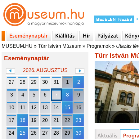
MUSEUM.HU
»
Türr István Múzeum
»
Programok
»
Utazás tér
Türr István 
Eseménynaptár
2026. AUGUSZTUS
27
28
29
30
31
1
2
3
4
5
6
7
8
9
10
11
12
13
14
15
16
17
18
19
20
21
22
23
24
25
26
27
28
29
30