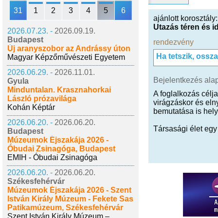
31
1
2
3
4
5
6
ajánlott korosztály
Utazás téren és i
2026.07.23. -
2026.09.19.
Budapest
rendezvény
Új aranyszobor az Andrássy úton
Ha tetszik, ossz
Magyar Képzőművészeti Egyetem
2026.06.29. -
2026.11.01.
Bejelentkezés ala
Gyula
Minduntalan. Krasznahorkai
A foglalkozás célj
László prózavilága
virágzáskor és eln
Kohán Képtár
bemutatása is helyet
2026.06.20. -
2026.06.20.
Társasági élet egy
Budapest
Múzeumok Éjszakája 2026 -
Óbudai Zsinagóga, Budapest
EMIH - Óbudai Zsinagóga
2026.06.20. -
2026.06.20.
Székesfehérvár
Múzeumok Éjszakája 2026 - Szent
István Király Múzeum - Fekete Sas
Patikamúzeum, Székesfehérvár
Szent István Király Múzeum –