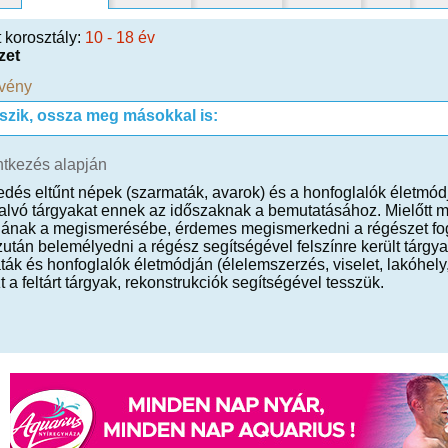
t korosztály:
10 - 18 év
zet
vény
tszik, ossza meg másokkal is:
ntkezés alapján
edés eltűnt népek (szarmaták, avarok) és a honfoglalók életmód
 alvó tárgyakat ennek az időszaknak a bemutatásához. Mielőtt
ájának a megismerésébe, érdemes megismerkedni a régészet fog
után belemélyedni a régész segítségével felszínre került tárg
ák és honfoglalók életmódján (élelemszerzés, viselet, lakóhely, 
 a feltárt tárgyak, rekonstrukciók segítségével tesszük.