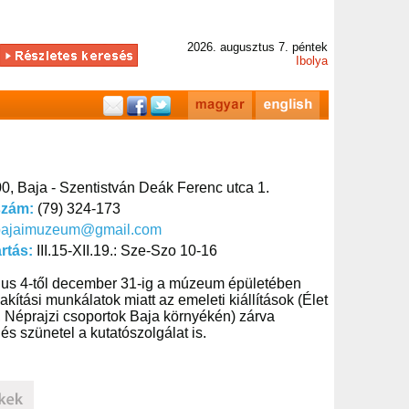
2026. augusztus 7. péntek
Ibolya
0, Baja - Szentistván Deák Ferenc utca 1.
szám:
(79) 324-173
bajaimuzeum@gmail.com
artás:
III.15-XII.19.: Sze-Szo 10-16
lius 4-től december 31-ig a múzeum épületében
lakítási munkálatok miatt az emeleti kiállítások (Élet
 Néprajzi csoportok Baja környékén) zárva
 és szünetel a kutatószolgálat is.