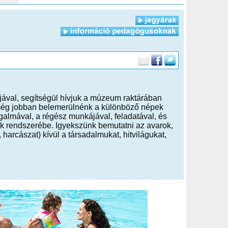
jával, segítségül hívjuk a múzeum raktárában
 még jobban belemerülnénk a különböző népek
almával, a régész munkájával, feladatával, és
yak rendszerébe. Igyekszünk bemutatni az avarok,
harcászat) kívül a társadalmukat, hitvilágukat,