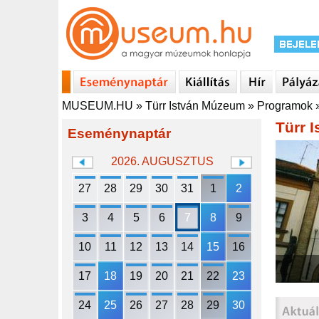
MUSEUM.HU
»
Türr István Múzeum
»
Programok
Türr 
Eseménynaptár
2026. AUGUSZTUS
27
28
29
30
31
1
2
3
4
5
6
7
8
9
10
11
12
13
14
15
16
17
18
19
20
21
22
23
24
25
26
27
28
29
30