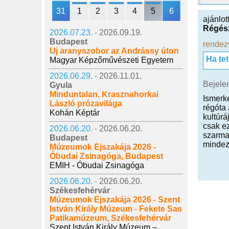
31
1
2
3
4
5
6
ajánlot
Régés
2026.07.23. -
2026.09.19.
Budapest
rendez
Új aranyszobor az Andrássy úton
Ha te
Magyar Képzőművészeti Egyetem
2026.06.29. -
2026.11.01.
Bejele
Gyula
Minduntalan. Krasznahorkai
Ismerk
László prózavilága
régóta
Kohán Képtár
kultúr
csak ez
2026.06.20. -
2026.06.20.
szarmat
Budapest
mindezt
Múzeumok Éjszakája 2026 -
Óbudai Zsinagóga, Budapest
EMIH - Óbudai Zsinagóga
2026.06.20. -
2026.06.20.
Székesfehérvár
Múzeumok Éjszakája 2026 - Szent
István Király Múzeum - Fekete Sas
Patikamúzeum, Székesfehérvár
Szent István Király Múzeum –