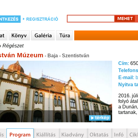
»
Régészet
István Múzeum
- Baja - Szentistván
Cím:
650
Telefon
E-mail:
Nyitva t
2016. jú
folyó áta
a Dunán,
tartanak,