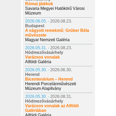
Római játékok
Savaria Megyei Hatókörű Városi
Múzeum
2026.06.05. -
2026.08.23.
Budapest
A vágyott remekmű: Grúber Béla
művészete
Magyar Nemzeti Galéria
2026.05.31. -
2026.08.23.
Hódmezővásárhely
Varázsos vonalak
Alföldi Galéria
2026.05.30. -
2026.06.30.
Herend
Bicentenárium – Herend
Herendi Porcelánművészeti
Múzeum Alapítvány
2026.05.30. -
2026.08.31.
Hódmezővásárhely
Varázsos vonalak az Alföldi
Galériában
Alföldi Galéria