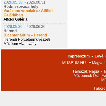
2026.05.30. -
2026.08.31.
Hódmezővásárhely
Varázsos vonalak az Alföldi
Galériában
Alföldi Galéria
2026.05.30. -
2026.06.30.
Herend
Bicentenárium – Herend
Herendi Porcelánművészeti
Múzeum Alapítvány
Impresszum
-
Levél 
MUSEUM.HU - A Magyar M
Tájházak Napja
-
M
Múzeumok Őszi Fes
Mű
Táboro