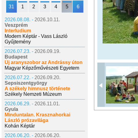
31
1
2
3
4
5
6
2026.08.08. -
2026.10.11.
Veszprém
Interludium
Modern Képtár - Vass László
Gyűjtemény
2026.07.23. -
2026.09.19.
Budapest
Új aranyszobor az Andrássy úton
Magyar Képzőművészeti Egyetem
2026.07.22. -
2026.09.20.
Sepsiszentgyörgy
A székely himnusz története
Székely Nemzeti Múzeum
2026.06.29. -
2026.11.01.
Gyula
Minduntalan. Krasznahorkai
László prózavilága
Kohán Képtár
2026.06.20. -
2026.06.20.