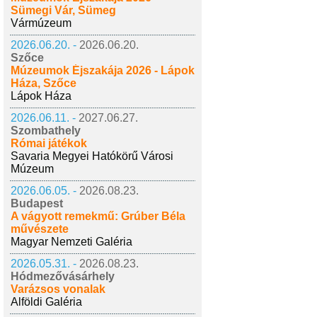
Sümegi Vár, Sümeg
Vármúzeum
2026.06.20. -
2026.06.20.
Szőce
Múzeumok Éjszakája 2026 - Lápok
Háza, Szőce
Lápok Háza
2026.06.11. -
2027.06.27.
Szombathely
Római játékok
Savaria Megyei Hatókörű Városi
Múzeum
2026.06.05. -
2026.08.23.
Budapest
A vágyott remekmű: Grúber Béla
művészete
Magyar Nemzeti Galéria
2026.05.31. -
2026.08.23.
Hódmezővásárhely
Varázsos vonalak
Alföldi Galéria