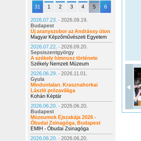
31
1
2
3
4
5
6
2026.07.23. -
2026.09.19.
Budapest
Új aranyszobor az Andrássy úton
Magyar Képzőművészeti Egyetem
2026.07.22. -
2026.09.20.
Sepsiszentgyörgy
A székely himnusz története
Székely Nemzeti Múzeum
2026.06.29. -
2026.11.01.
Gyula
Minduntalan. Krasznahorkai
László prózavilága
Kohán Képtár
2026.06.20. -
2026.06.20.
Budapest
Múzeumok Éjszakája 2026 -
Óbudai Zsinagóga, Budapest
EMIH - Óbudai Zsinagóga
2026.06.20. -
2026.06.20.