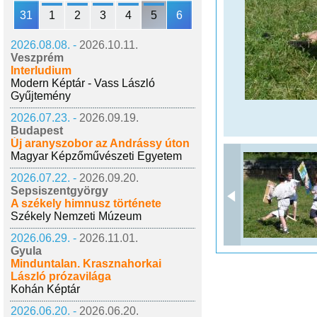
31
1
2
3
4
5
6
2026.08.08. -
2026.10.11.
Veszprém
Interludium
Modern Képtár - Vass László
Gyűjtemény
2026.07.23. -
2026.09.19.
Budapest
Új aranyszobor az Andrássy úton
Magyar Képzőművészeti Egyetem
2026.07.22. -
2026.09.20.
Sepsiszentgyörgy
A székely himnusz története
Székely Nemzeti Múzeum
2026.06.29. -
2026.11.01.
Gyula
Minduntalan. Krasznahorkai
László prózavilága
Kohán Képtár
2026.06.20. -
2026.06.20.