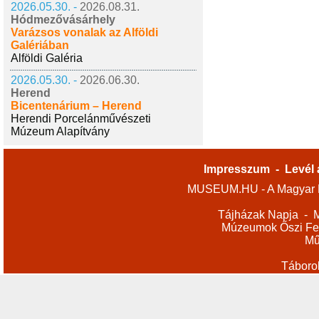
2026.05.30. -
2026.08.31.
Hódmezővásárhely
Varázsos vonalak az Alföldi
Galériában
Alföldi Galéria
2026.05.30. -
2026.06.30.
Herend
Bicentenárium – Herend
Herendi Porcelánművészeti
Múzeum Alapítvány
Impresszum
-
Levél 
MUSEUM.HU - A Magyar M
Tájházak Napja
-
M
Múzeumok Őszi Fes
Mű
Táboro