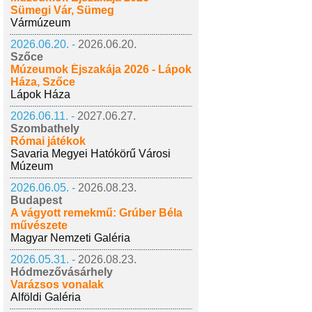
Sümegi Vár, Sümeg
Vármúzeum
2026.06.20. -
2026.06.20.
Szőce
Múzeumok Éjszakája 2026 - Lápok
Háza, Szőce
Lápok Háza
2026.06.11. -
2027.06.27.
Szombathely
Római játékok
Savaria Megyei Hatókörű Városi
Múzeum
2026.06.05. -
2026.08.23.
Budapest
A vágyott remekmű: Grúber Béla
művészete
Magyar Nemzeti Galéria
2026.05.31. -
2026.08.23.
Hódmezővásárhely
Varázsos vonalak
Alföldi Galéria