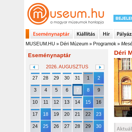
MUSEUM.HU
»
Déri Múzeum
»
Programok
»
Mesé
Déri 
Eseménynaptár
2026. AUGUSZTUS
27
28
29
30
31
1
2
3
4
5
6
7
8
9
10
11
12
13
14
15
16
17
18
19
20
21
22
23
24
25
26
27
28
29
30