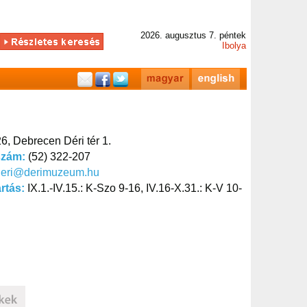
2026. augusztus 7. péntek
Ibolya
6, Debrecen Déri tér 1.
szám:
(52) 322-207
deri@derimuzeum.hu
artás:
IX.1.-IV.15.: K-Szo 9-16, IV.16-X.31.: K-V 10-