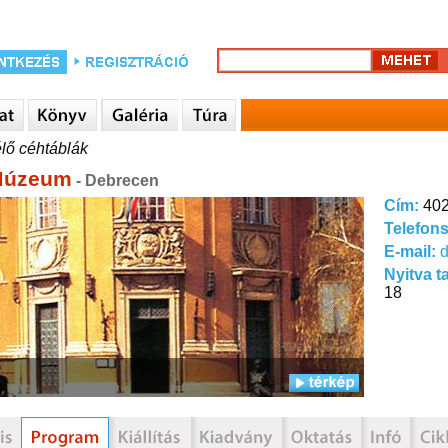
lő céhtáblák
Múzeum
- Debrecen
Cím:
402
Telefon
E-mail:
Nyitva t
18