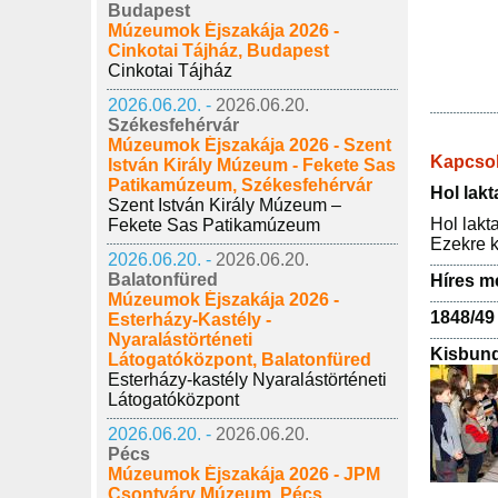
Budapest
Múzeumok Éjszakája 2026 -
Cinkotai Tájház, Budapest
Cinkotai Tájház
2026.06.20. -
2026.06.20.
Székesfehérvár
Múzeumok Éjszakája 2026 - Szent
Kapcso
István Király Múzeum - Fekete Sas
Patikamúzeum, Székesfehérvár
Hol lakt
Szent István Király Múzeum –
Hol lakt
Fekete Sas Patikamúzeum
Ezekre k
2026.06.20. -
2026.06.20.
Balatonfüred
Híres m
Múzeumok Éjszakája 2026 -
1848/49
Esterházy-Kastély -
Nyaralástörténeti
Kisbund
Látogatóközpont, Balatonfüred
Esterházy-kastély Nyaralástörténeti
Látogatóközpont
2026.06.20. -
2026.06.20.
Pécs
Múzeumok Éjszakája 2026 - JPM
Csontváry Múzeum, Pécs