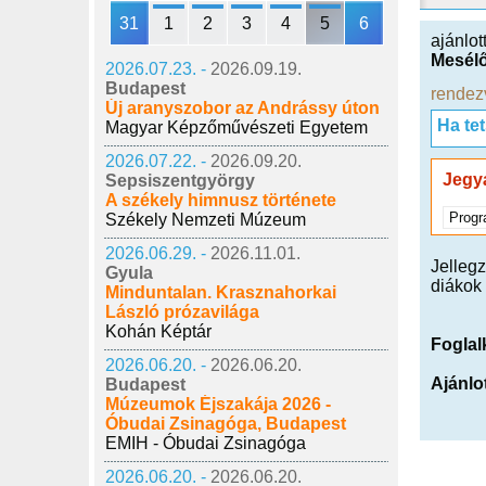
31
1
2
3
4
5
6
ajánlot
Mesélő
2026.07.23. -
2026.09.19.
Budapest
rendez
Új aranyszobor az Andrássy úton
Ha te
Magyar Képzőművészeti Egyetem
2026.07.22. -
2026.09.20.
Jegy
Sepsiszentgyörgy
A székely himnusz története
Progr
Székely Nemzeti Múzeum
2026.06.29. -
2026.11.01.
Jelleg
Gyula
diákok 
Minduntalan. Krasznahorkai
László prózavilága
Kohán Képtár
Foglal
2026.06.20. -
2026.06.20.
Ajánlo
Budapest
Múzeumok Éjszakája 2026 -
Óbudai Zsinagóga, Budapest
EMIH - Óbudai Zsinagóga
2026.06.20. -
2026.06.20.