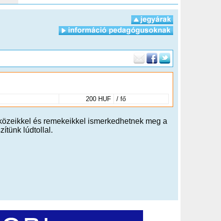
200 HUF
/ fő
zközeikkel és remekeikkel ismerkedhetnek meg a
ítünk lúdtollal.