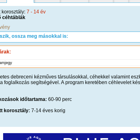
t korosztály:
7 - 14 év
 céhtáblák
vény
tszik, ossza meg másokkal is:
árak:
amjegy
zetes debreceni kézműves társulásokkal, céhekkel valamint es
a foglalkozás segítségével. A program keretében céhlevelet kész
kozások időtartama:
60-90 perc
tt korosztály:
7-14 éves korig