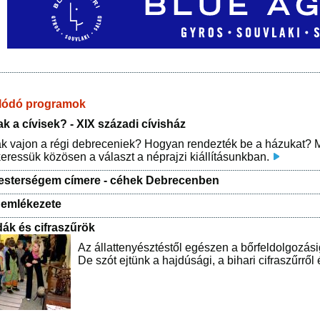
lódó programok
ak a cívisek? - XIX századi cívisház
ak vajon a régi debreceniek? Hogyan rendezték be a házukat?
eressük közösen a választ a néprajzi kiállításunkban.
esterségem címere - céhek Debrecenben
 emlékezete
ák és cifraszűrök
Az állattenyésztéstől egészen a bőrfeldolgozás
De szót ejtünk a hajdúsági, a bihari cifraszűrről 