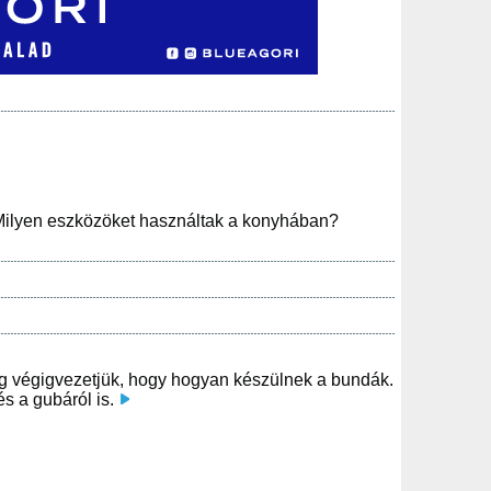
 Milyen eszközöket használtak a konyhában?
ig végigvezetjük, hogy hogyan készülnek a bundák.
és a gubáról is.