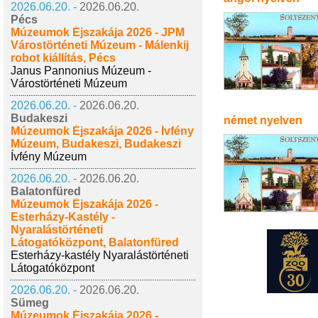
2026.06.20. -
2026.06.20.
Pécs
Múzeumok Éjszakája 2026 - JPM
Várostörténeti Múzeum - Málenkij
robot kiállítás, Pécs
Janus Pannonius Múzeum -
Várostörténeti Múzeum
2026.06.20. -
2026.06.20.
Budakeszi
német nyelven
Múzeumok Éjszakája 2026 - Ívfény
Múzeum, Budakeszi, Budakeszi
Ívfény Múzeum
2026.06.20. -
2026.06.20.
Balatonfüred
Múzeumok Éjszakája 2026 -
Esterházy-Kastély -
Nyaralástörténeti
Látogatóközpont, Balatonfüred
Esterházy-kastély Nyaralástörténeti
Látogatóközpont
2026.06.20. -
2026.06.20.
Sümeg
Múzeumok Éjszakája 2026 -