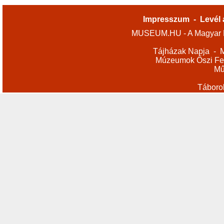
Impresszum
-
Levél 
MUSEUM.HU - A Magyar M
Tájházak Napja
-
M
Múzeumok Őszi Fes
Mű
Táboro