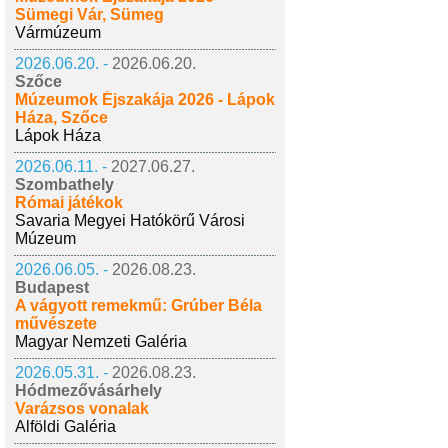
Sümegi Vár, Sümeg
Vármúzeum
2026.06.20. -
2026.06.20.
Szőce
Múzeumok Éjszakája 2026 - Lápok
Háza, Szőce
Lápok Háza
2026.06.11. -
2027.06.27.
Szombathely
Római játékok
Savaria Megyei Hatókörű Városi
Múzeum
2026.06.05. -
2026.08.23.
Budapest
A vágyott remekmű: Grúber Béla
művészete
Magyar Nemzeti Galéria
2026.05.31. -
2026.08.23.
Hódmezővásárhely
Varázsos vonalak
Alföldi Galéria