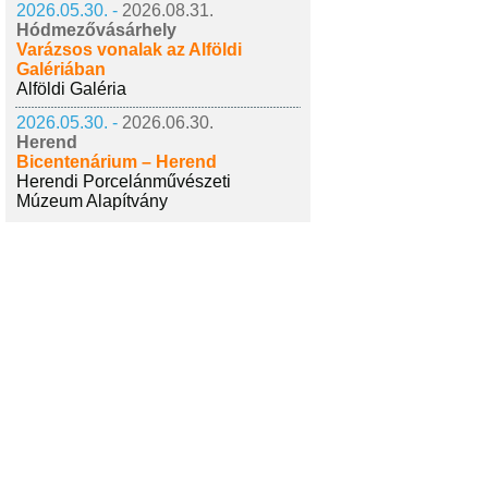
2026.05.30. -
2026.08.31.
Hódmezővásárhely
Varázsos vonalak az Alföldi
Galériában
Alföldi Galéria
2026.05.30. -
2026.06.30.
Herend
Bicentenárium – Herend
Herendi Porcelánművészeti
Múzeum Alapítvány