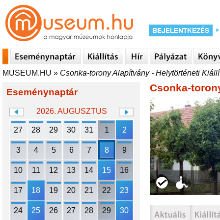
MUSEUM.HU
»
Csonka-torony Alapítvány - Helytörténeti Kiállí
Csonka-torony 
Eseménynaptár
2026. AUGUSZTUS
27
28
29
30
31
1
2
3
4
5
6
7
8
9
10
11
12
13
14
15
16
17
18
19
20
21
22
23
24
25
26
27
28
29
30