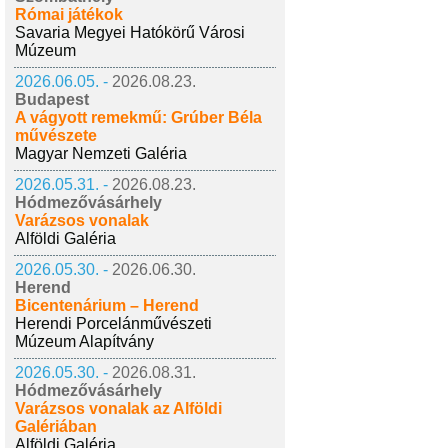
Római játékok
Savaria Megyei Hatókörű Városi
Múzeum
2026.06.05. -
2026.08.23.
Budapest
A vágyott remekmű: Grúber Béla
művészete
Magyar Nemzeti Galéria
2026.05.31. -
2026.08.23.
Hódmezővásárhely
Varázsos vonalak
Alföldi Galéria
2026.05.30. -
2026.06.30.
Herend
Bicentenárium – Herend
Herendi Porcelánművészeti
Múzeum Alapítvány
2026.05.30. -
2026.08.31.
Hódmezővásárhely
Varázsos vonalak az Alföldi
Galériában
Alföldi Galéria