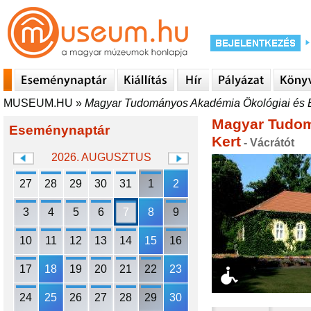
MUSEUM.HU
»
Magyar Tudományos Akadémia Ökológiai és Bot
Magyar Tudomá
Eseménynaptár
Kert
- Vácrátót
2026. AUGUSZTUS
27
28
29
30
31
1
2
3
4
5
6
7
8
9
10
11
12
13
14
15
16
17
18
19
20
21
22
23
24
25
26
27
28
29
30