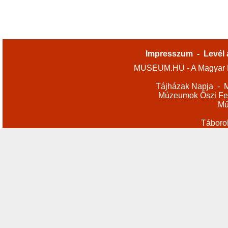
Impresszum
-
Levél 
MUSEUM.HU - A Magyar M
Tájházak Napja
-
M
Múzeumok Őszi Fes
Mű
Táboro