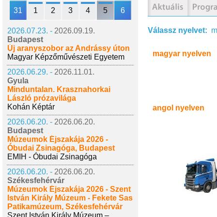
31
1
2
3
4
5
6
Válassz nyelvet:
m
2026.07.23. -
2026.09.19.
Budapest
Új aranyszobor az Andrássy úton
magyar nyelven
Magyar Képzőművészeti Egyetem
2026.06.29. -
2026.11.01.
Gyula
Minduntalan. Krasznahorkai
László prózavilága
Kohán Képtár
angol nyelven
2026.06.20. -
2026.06.20.
Budapest
Múzeumok Éjszakája 2026 -
Óbudai Zsinagóga, Budapest
EMIH - Óbudai Zsinagóga
2026.06.20. -
2026.06.20.
Székesfehérvár
Múzeumok Éjszakája 2026 - Szent
István Király Múzeum - Fekete Sas
Patikamúzeum, Székesfehérvár
Szent István Király Múzeum –