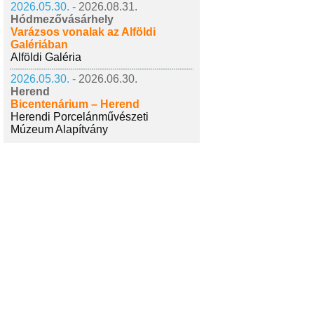
2026.05.30. -
2026.08.31.
Hódmezővásárhely
Varázsos vonalak az Alföldi
Galériában
Alföldi Galéria
2026.05.30. -
2026.06.30.
Herend
Bicentenárium – Herend
Herendi Porcelánművészeti
Múzeum Alapítvány