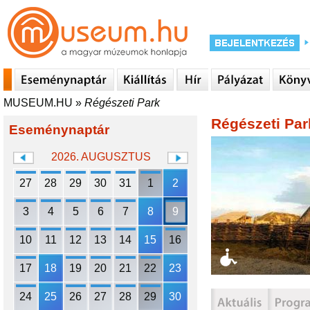
MUSEUM.HU
»
Régészeti Park
Régészeti Par
Eseménynaptár
2026. AUGUSZTUS
27
28
29
30
31
1
2
3
4
5
6
7
8
9
10
11
12
13
14
15
16
17
18
19
20
21
22
23
24
25
26
27
28
29
30