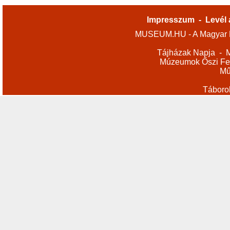
Impresszum
-
Levél 
MUSEUM.HU - A Magyar M
Tájházak Napja
-
M
Múzeumok Őszi Fes
Mű
Táboro