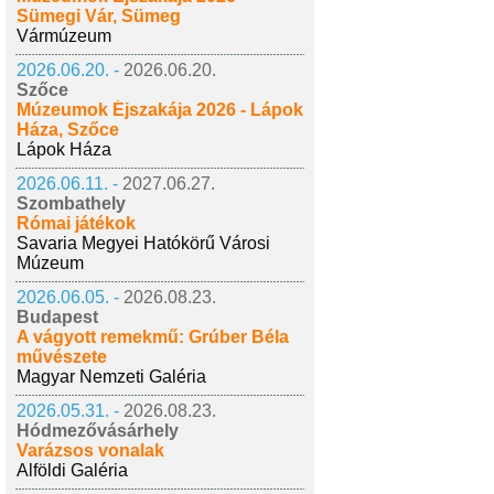
Sümegi Vár, Sümeg
Vármúzeum
2026.06.20. -
2026.06.20.
Szőce
Múzeumok Éjszakája 2026 - Lápok
Háza, Szőce
Lápok Háza
2026.06.11. -
2027.06.27.
Szombathely
Római játékok
Savaria Megyei Hatókörű Városi
Múzeum
2026.06.05. -
2026.08.23.
Budapest
A vágyott remekmű: Grúber Béla
művészete
Magyar Nemzeti Galéria
2026.05.31. -
2026.08.23.
Hódmezővásárhely
Varázsos vonalak
Alföldi Galéria