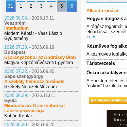
31
1
2
3
4
5
6
Állandó kínálat
2026.08.08. -
2026.10.11.
Hogyan dolgozik a
Veszprém
A régész fogalmát, 
Interludium
előadással, szemlélt
Modern Képtár - Vass László
ki.
Gyűjtemény
Kézműves foglalk
2026.07.23. -
2026.09.19.
Budapest
A kézműves foglalkoz
Új aranyszobor az Andrássy úton
Magyar Képzőművészeti Egyetem
Tárlatvezetés
2026.07.22. -
2026.09.20.
Őskori akadályver
Sepsiszentgyörgy
A Park területén és
A székely himnusz története
"őskori" házak, kem
Székely Nemzeti Múzeum
2026.06.29. -
2026.11.01.
Gyula
Minduntalan. Krasznahorkai
László prózavilága
Kohán Képtár
2026.06.20. -
2026.06.20.