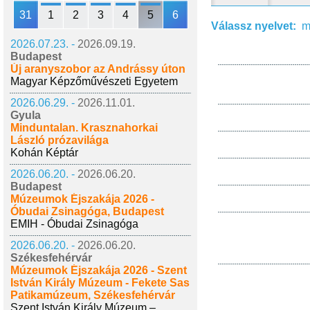
31
1
2
3
4
5
6
Válassz nyelvet:
m
2026.07.23. -
2026.09.19.
Budapest
Új aranyszobor az Andrássy úton
Magyar Képzőművészeti Egyetem
2026.06.29. -
2026.11.01.
Gyula
Minduntalan. Krasznahorkai
László prózavilága
Kohán Képtár
2026.06.20. -
2026.06.20.
Budapest
Múzeumok Éjszakája 2026 -
Óbudai Zsinagóga, Budapest
EMIH - Óbudai Zsinagóga
2026.06.20. -
2026.06.20.
Székesfehérvár
Múzeumok Éjszakája 2026 - Szent
István Király Múzeum - Fekete Sas
Patikamúzeum, Székesfehérvár
Szent István Király Múzeum –