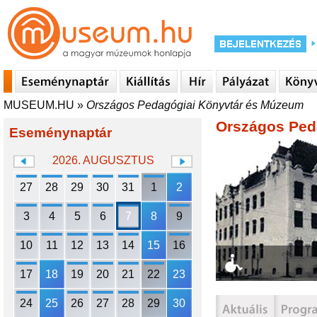
MUSEUM.HU
»
Országos Pedagógiai Könyvtár és Múzeum
Országos Ped
Eseménynaptár
2026. AUGUSZTUS
27
28
29
30
31
1
2
3
4
5
6
7
8
9
10
11
12
13
14
15
16
17
18
19
20
21
22
23
24
25
26
27
28
29
30