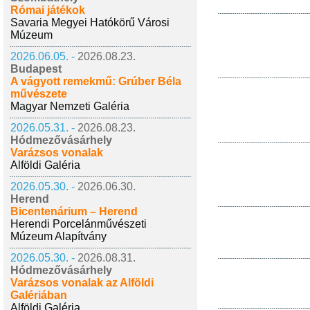
Római játékok
Savaria Megyei Hatókörű Városi
Múzeum
2026.06.05. -
2026.08.23.
Budapest
A vágyott remekmű: Grúber Béla
művészete
Magyar Nemzeti Galéria
2026.05.31. -
2026.08.23.
Hódmezővásárhely
Varázsos vonalak
Alföldi Galéria
2026.05.30. -
2026.06.30.
Herend
Bicentenárium – Herend
Herendi Porcelánművészeti
Múzeum Alapítvány
2026.05.30. -
2026.08.31.
Hódmezővásárhely
Varázsos vonalak az Alföldi
Galériában
Alföldi Galéria