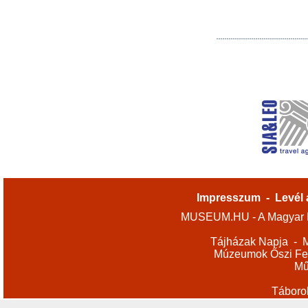
Impresszum
-
Levél 
MUSEUM.HU - A Magyar M
Tájházak Napja
-
M
Múzeumok Őszi Fes
Mű
Táboro