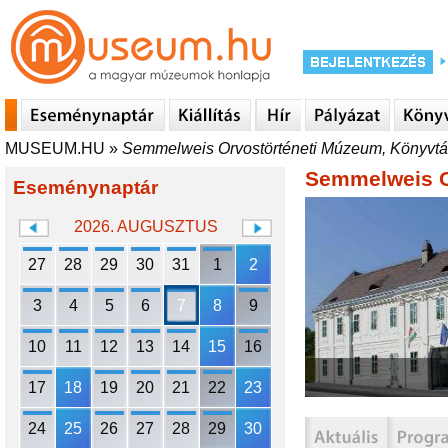
MUSEUM.HU
»
Semmelweis Orvostörténeti Múzeum, Könyvtár
Semmelweis Or
Eseménynaptár
2026. AUGUSZTUS
27
28
29
30
31
1
2
3
4
5
6
7
8
9
10
11
12
13
14
15
16
17
18
19
20
21
22
23
24
25
26
27
28
29
30