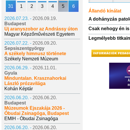
31
1
2
3
4
5
6
Állandó kínálat
2026.07.23. -
2026.09.19.
A dohányzás patol
Budapest
Csak nehogy én is
Új aranyszobor az Andrássy úton
Magyar Képzőművészeti Egyetem
Legmélyebb titkai
2026.07.22. -
2026.09.20.
Sepsiszentgyörgy
A székely himnusz története
Székely Nemzeti Múzeum
2026.06.29. -
2026.11.01.
Gyula
Minduntalan. Krasznahorkai
László prózavilága
Kohán Képtár
2026.06.20. -
2026.06.20.
Budapest
Múzeumok Éjszakája 2026 -
Óbudai Zsinagóga, Budapest
EMIH - Óbudai Zsinagóga
2026.06.20. -
2026.06.20.