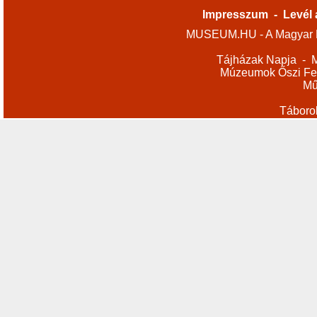
Impresszum
-
Levél 
MUSEUM.HU - A Magyar M
Tájházak Napja
-
M
Múzeumok Őszi Fes
Mű
Táboro