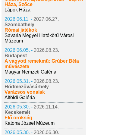
Háza, Szőce
Lápok Háza
2026.06.11. -
2027.06.27.
Szombathely
Római játékok
Savaria Megyei Hatókörű Városi
Múzeum
2026.06.05. -
2026.08.23.
Budapest
A vágyott remekmű: Grúber Béla
művészete
Magyar Nemzeti Galéria
2026.05.31. -
2026.08.23.
Hódmezővásárhely
Varázsos vonalak
Alföldi Galéria
2026.05.30. -
2026.11.14.
Kecskemét
Élő örökség
Katona József Múzeum
2026.05.30. -
2026.06.30.