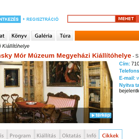
Kiállítóhelye
sky Mór Múzeum Megyeházi Kiállítóhelye
- 
Cím:
710
Telefon
E-mail:
Nyitva t
bejelent