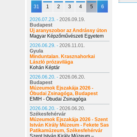
31
1
2
3
4
5
6
2026.07.23. -
2026.09.19.
Budapest
Új aranyszobor az Andrássy úton
Magyar Képzőművészeti Egyetem
2026.06.29. -
2026.11.01.
Gyula
Minduntalan. Krasznahorkai
László prózavilága
Kohán Képtár
2026.06.20. -
2026.06.20.
Budapest
Múzeumok Éjszakája 2026 -
Óbudai Zsinagóga, Budapest
EMIH - Óbudai Zsinagóga
2026.06.20. -
2026.06.20.
Székesfehérvár
Múzeumok Éjszakája 2026 - Szent
István Király Múzeum - Fekete Sas
Patikamúzeum, Székesfehérvár
Szent István Király Múzeum –