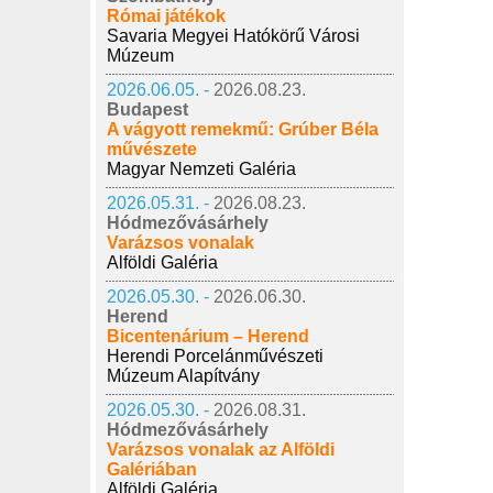
Római játékok
Savaria Megyei Hatókörű Városi
Múzeum
2026.06.05. -
2026.08.23.
Budapest
A vágyott remekmű: Grúber Béla
művészete
Magyar Nemzeti Galéria
2026.05.31. -
2026.08.23.
Hódmezővásárhely
Varázsos vonalak
Alföldi Galéria
2026.05.30. -
2026.06.30.
Herend
Bicentenárium – Herend
Herendi Porcelánművészeti
Múzeum Alapítvány
2026.05.30. -
2026.08.31.
Hódmezővásárhely
Varázsos vonalak az Alföldi
Galériában
Alföldi Galéria