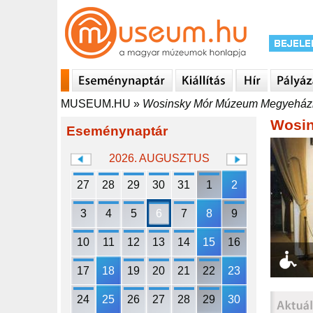
MUSEUM.HU
»
Wosinsky Mór Múzeum Megyeházi 
Wosin
Eseménynaptár
2026. AUGUSZTUS
27
28
29
30
31
1
2
3
4
5
6
7
8
9
10
11
12
13
14
15
16
17
18
19
20
21
22
23
24
25
26
27
28
29
30