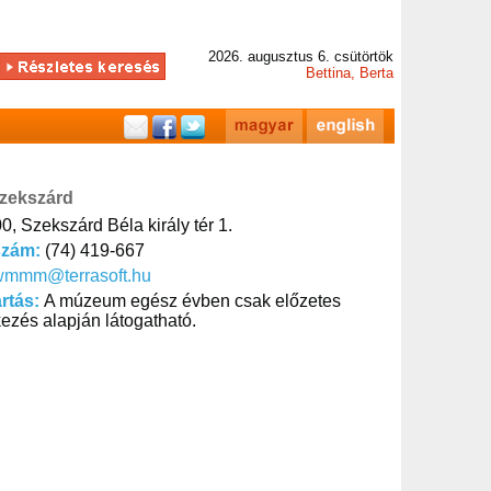
2026. augusztus 6. csütörtök
Bettina, Berta
Szekszárd
0, Szekszárd Béla király tér 1.
szám:
(74) 419-667
wmmm@terrasoft.hu
artás:
A múzeum egész évben csak előzetes
kezés alapján látogatható.