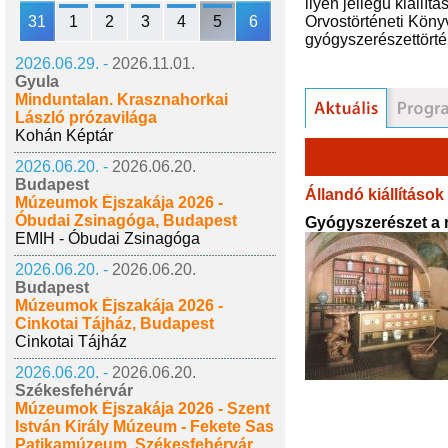
ilyen jellegű kiáll
31
1
2
3
4
5
6
Orvostörténeti Könyv
gyógyszerészettörté
2026.06.29. -
2026.11.01.
Gyula
Minduntalan. Krasznahorkai
László prózavilága
Kohán Képtár
2026.06.20. -
2026.06.20.
Budapest
Állandó kiállítások
Múzeumok Éjszakája 2026 -
Óbudai Zsinagóga, Budapest
Gyógyszerészet a 
EMIH - Óbudai Zsinagóga
2026.06.20. -
2026.06.20.
Budapest
Múzeumok Éjszakája 2026 -
Cinkotai Tájház, Budapest
Cinkotai Tájház
2026.06.20. -
2026.06.20.
Székesfehérvár
Múzeumok Éjszakája 2026 - Szent
István Király Múzeum - Fekete Sas
Patikamúzeum, Székesfehérvár