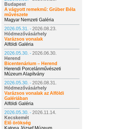
Budapest
A vágyott remekmű: Grúber Béla
művészete
Magyar Nemzeti Galéria
2026.05.31. -
2026.08.23.
Hódmezővásárhely
Varázsos vonalak
Alföldi Galéria
2026.05.30. -
2026.06.30.
Herend
Bicentenárium – Herend
Herendi Porcelánművészeti
Múzeum Alapítvány
2026.05.30. -
2026.08.31.
Hódmezővásárhely
Varázsos vonalak az Alföldi
Galériában
Alföldi Galéria
2026.05.30. -
2026.11.14.
Kecskemét
Élő örökség
Katona József Múzeum