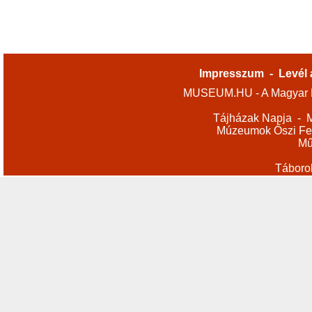
Impresszum
-
Levél 
MUSEUM.HU - A Magyar M
Tájházak Napja
-
M
Múzeumok Őszi Fes
Mű
Táboro