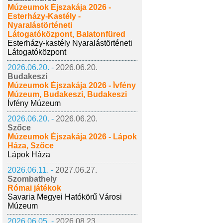
Múzeumok Éjszakája 2026 -
Esterházy-Kastély -
Nyaralástörténeti
Látogatóközpont, Balatonfüred
Esterházy-kastély Nyaralástörténeti
Látogatóközpont
2026.06.20. -
2026.06.20.
Budakeszi
Múzeumok Éjszakája 2026 - Ívfény
Múzeum, Budakeszi, Budakeszi
Ívfény Múzeum
2026.06.20. -
2026.06.20.
Szőce
Múzeumok Éjszakája 2026 - Lápok
Háza, Szőce
Lápok Háza
2026.06.11. -
2027.06.27.
Szombathely
Római játékok
Savaria Megyei Hatókörű Városi
Múzeum
2026.06.05. -
2026.08.23.