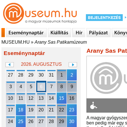
MUSEUM.HU
»
Arany Sas Patikamúzeum
Arany Sas Pa
Eseménynaptár
2026. AUGUSZTUS
27
28
29
30
31
1
2
3
4
5
6
7
8
9
10
11
12
13
14
15
16
17
18
19
20
21
22
23
A magyar gyógyszer
24
25
26
27
28
29
30
ben pedig már egy sz