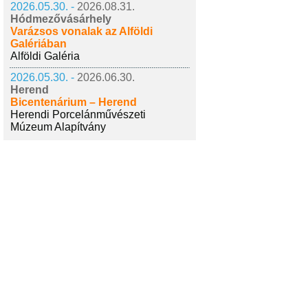
2026.05.30. -
2026.08.31.
Hódmezővásárhely
Varázsos vonalak az Alföldi
Galériában
Alföldi Galéria
2026.05.30. -
2026.06.30.
Herend
Bicentenárium – Herend
Herendi Porcelánművészeti
Múzeum Alapítvány