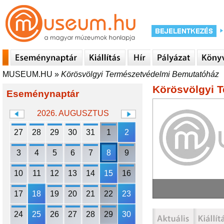
MUSEUM.HU
»
Körösvölgyi Természetvédelmi Bemutatóház
Körösvölgyi 
Eseménynaptár
2026. AUGUSZTUS
27
28
29
30
31
1
2
3
4
5
6
7
8
9
10
11
12
13
14
15
16
17
18
19
20
21
22
23
24
25
26
27
28
29
30