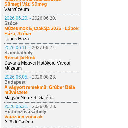
Sümegi Vár, Sümeg
Vármúzeum
2026.06.20. -
2026.06.20.
Szőce
Múzeumok Éjszakája 2026 - Lápok
Háza, Szőce
Lápok Háza
2026.06.11. -
2027.06.27.
Szombathely
Római játékok
Savaria Megyei Hatókörű Városi
Múzeum
2026.06.05. -
2026.08.23.
Budapest
A vágyott remekmű: Grúber Béla
művészete
Magyar Nemzeti Galéria
2026.05.31. -
2026.08.23.
Hódmezővásárhely
Varázsos vonalak
Alföldi Galéria