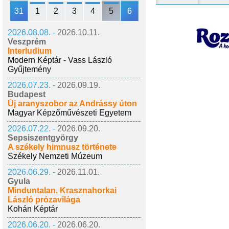
31
1
2
3
4
5
6
2026.08.08. -
2026.10.11.
Veszprém
Interludium
Modern Képtár - Vass László
Gyűjtemény
2026.07.23. -
2026.09.19.
Budapest
Új aranyszobor az Andrássy úton
Magyar Képzőművészeti Egyetem
2026.07.22. -
2026.09.20.
Sepsiszentgyörgy
A székely himnusz története
Székely Nemzeti Múzeum
2026.06.29. -
2026.11.01.
Gyula
Minduntalan. Krasznahorkai
László prózavilága
Kohán Képtár
2026.06.20. -
2026.06.20.