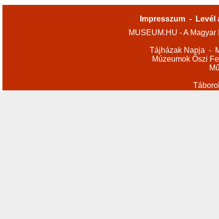
Impresszum
-
Levél 
MUSEUM.HU - A Magyar M
Tájházak Napja
-
M
Múzeumok Őszi Fes
Mű
Táboro