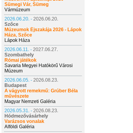
Sümegi Vár, Sümeg
Vármúzeum
2026.06.20. -
2026.06.20.
Szőce
Múzeumok Éjszakája 2026 - Lápok
Háza, Szőce
Lápok Háza
2026.06.11. -
2027.06.27.
Szombathely
Római játékok
Savaria Megyei Hatókörű Városi
Múzeum
2026.06.05. -
2026.08.23.
Budapest
A vágyott remekmű: Grúber Béla
művészete
Magyar Nemzeti Galéria
2026.05.31. -
2026.08.23.
Hódmezővásárhely
Varázsos vonalak
Alföldi Galéria