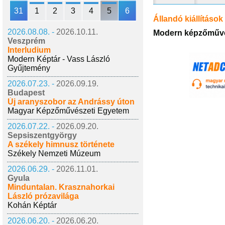
31
1
2
3
4
5
6
Állandó kiállítások
2026.08.08. -
2026.10.11.
Modern képzőművé
Veszprém
Interludium
Modern Képtár - Vass László
Gyűjtemény
2026.07.23. -
2026.09.19.
Budapest
Új aranyszobor az Andrássy úton
Magyar Képzőművészeti Egyetem
2026.07.22. -
2026.09.20.
Sepsiszentgyörgy
A székely himnusz története
Székely Nemzeti Múzeum
2026.06.29. -
2026.11.01.
Gyula
Minduntalan. Krasznahorkai
László prózavilága
Kohán Képtár
2026.06.20. -
2026.06.20.