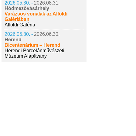
2026.05.30. -
2026.08.31.
Hódmezővásárhely
Varázsos vonalak az Alföldi
Galériában
Alföldi Galéria
2026.05.30. -
2026.06.30.
Herend
Bicentenárium – Herend
Herendi Porcelánművészeti
Múzeum Alapítvány