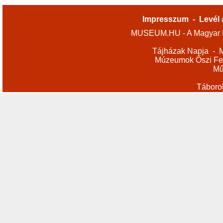
Impresszum
-
Levél 
MUSEUM.HU - A Magyar M
Tájházak Napja
-
M
Múzeumok Őszi Fes
Mű
Táboro