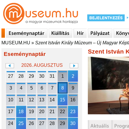
MUSEUM.HU
»
Szent István Király Múzeum – Új Magyar Képt
Szent István 
Eseménynaptár
2026. AUGUSZTUS
27
28
29
30
31
1
2
3
4
5
6
7
8
9
10
11
12
13
14
15
16
17
18
19
20
21
22
23
24
25
26
27
28
29
30