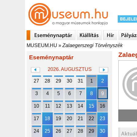
MUSEUM.HU
»
Zalaegerszegi Törvényszék
Zalae
Eseménynaptár
2026. AUGUSZTUS
27
28
29
30
31
1
2
3
4
5
6
7
8
9
10
11
12
13
14
15
16
17
18
19
20
21
22
23
24
25
26
27
28
29
30