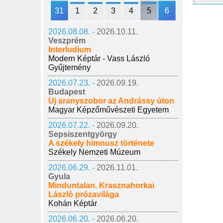
31
1
2
3
4
5
6
2026.08.08. -
2026.10.11.
Veszprém
Interludium
Modern Képtár - Vass László
Gyűjtemény
2026.07.23. -
2026.09.19.
Budapest
Új aranyszobor az Andrássy úton
Magyar Képzőművészeti Egyetem
2026.07.22. -
2026.09.20.
Sepsiszentgyörgy
A székely himnusz története
Székely Nemzeti Múzeum
2026.06.29. -
2026.11.01.
Gyula
Minduntalan. Krasznahorkai
László prózavilága
Kohán Képtár
2026.06.20. -
2026.06.20.