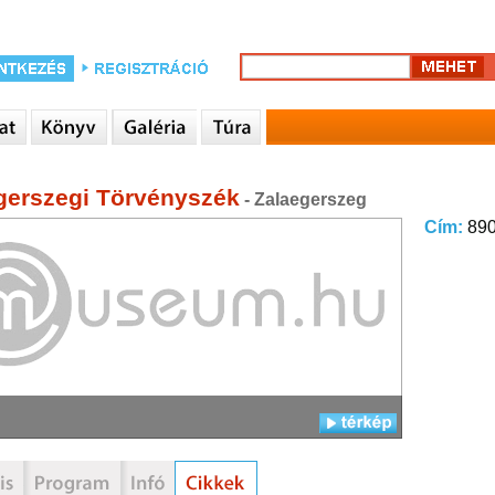
gerszegi Törvényszék
- Zalaegerszeg
Cím:
890