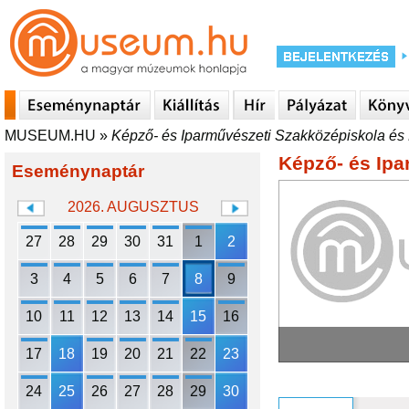
MUSEUM.HU
»
Képző- és Iparművészeti Szakközépiskola és
Képző- és Ipa
Eseménynaptár
2026. AUGUSZTUS
27
28
29
30
31
1
2
3
4
5
6
7
8
9
10
11
12
13
14
15
16
17
18
19
20
21
22
23
24
25
26
27
28
29
30