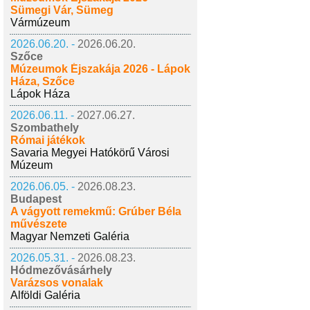
Sümegi Vár, Sümeg
Vármúzeum
2026.06.20. -
2026.06.20.
Szőce
Múzeumok Éjszakája 2026 - Lápok
Háza, Szőce
Lápok Háza
2026.06.11. -
2027.06.27.
Szombathely
Római játékok
Savaria Megyei Hatókörű Városi
Múzeum
2026.06.05. -
2026.08.23.
Budapest
A vágyott remekmű: Grúber Béla
művészete
Magyar Nemzeti Galéria
2026.05.31. -
2026.08.23.
Hódmezővásárhely
Varázsos vonalak
Alföldi Galéria