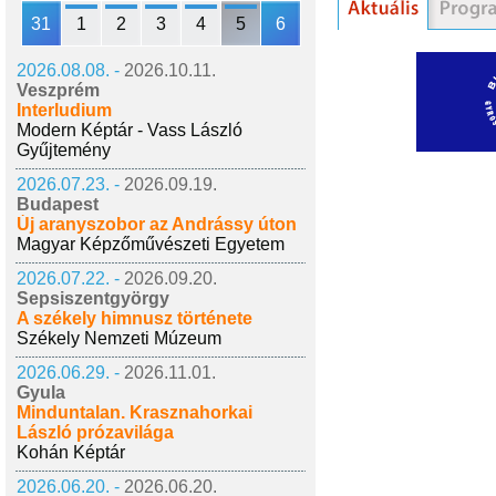
31
1
2
3
4
5
6
2026.08.08. -
2026.10.11.
Veszprém
Interludium
Modern Képtár - Vass László
Gyűjtemény
2026.07.23. -
2026.09.19.
Budapest
Új aranyszobor az Andrássy úton
Magyar Képzőművészeti Egyetem
2026.07.22. -
2026.09.20.
Sepsiszentgyörgy
A székely himnusz története
Székely Nemzeti Múzeum
2026.06.29. -
2026.11.01.
Gyula
Minduntalan. Krasznahorkai
László prózavilága
Kohán Képtár
2026.06.20. -
2026.06.20.