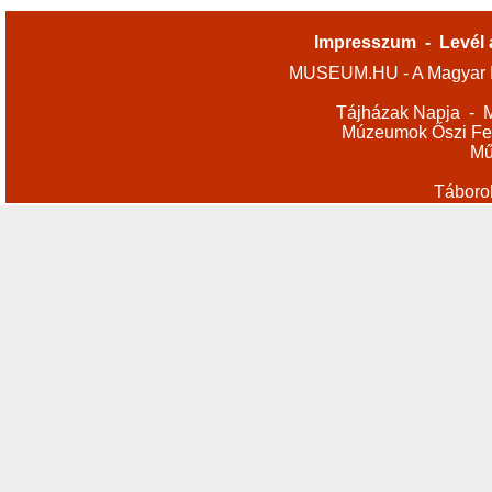
Impresszum
-
Levél 
MUSEUM.HU - A Magyar M
Tájházak Napja
-
M
Múzeumok Őszi Fes
Mű
Táboro