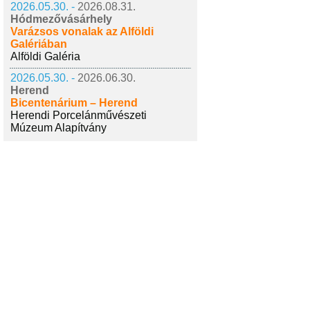
2026.05.30. -
2026.08.31.
Hódmezővásárhely
Varázsos vonalak az Alföldi
Galériában
Alföldi Galéria
2026.05.30. -
2026.06.30.
Herend
Bicentenárium – Herend
Herendi Porcelánművészeti
Múzeum Alapítvány