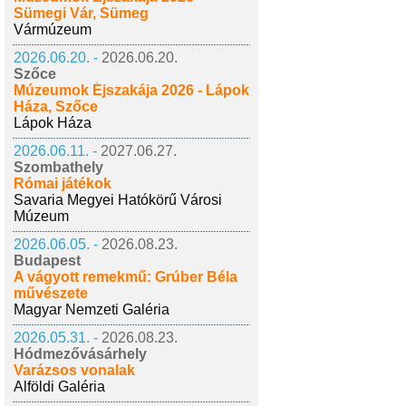
Sümegi Vár, Sümeg
Vármúzeum
2026.06.20. -
2026.06.20.
Szőce
Múzeumok Éjszakája 2026 - Lápok
Háza, Szőce
Lápok Háza
2026.06.11. -
2027.06.27.
Szombathely
Római játékok
Savaria Megyei Hatókörű Városi
Múzeum
2026.06.05. -
2026.08.23.
Budapest
A vágyott remekmű: Grúber Béla
művészete
Magyar Nemzeti Galéria
2026.05.31. -
2026.08.23.
Hódmezővásárhely
Varázsos vonalak
Alföldi Galéria