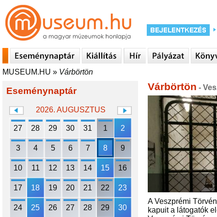
MUSEUM.HU
»
Várbörtön
Várbörtön
- Ve
Eseménynaptár
2026. AUGUSZTUS
27
28
29
30
31
1
2
3
4
5
6
7
8
9
10
11
12
13
14
15
16
17
18
19
20
21
22
23
A Veszprémi Törvén
24
25
26
27
28
29
30
kapuit a látogatók 