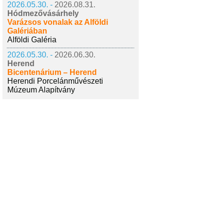
2026.05.30. -
2026.08.31.
Hódmezővásárhely
Varázsos vonalak az Alföldi
Galériában
Alföldi Galéria
2026.05.30. -
2026.06.30.
Herend
Bicentenárium – Herend
Herendi Porcelánművészeti
Múzeum Alapítvány