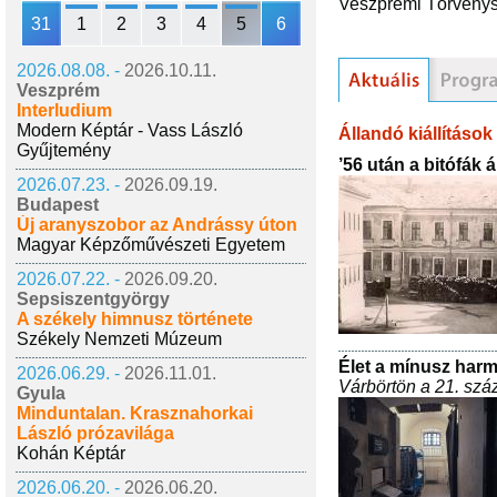
Veszprémi Törvénys
31
1
2
3
4
5
6
2026.08.08. -
2026.10.11.
Veszprém
Interludium
Modern Képtár - Vass László
Állandó kiállítások
Gyűjtemény
’56 után a bitófák
2026.07.23. -
2026.09.19.
Budapest
Új aranyszobor az Andrássy úton
Magyar Képzőművészeti Egyetem
2026.07.22. -
2026.09.20.
Sepsiszentgyörgy
A székely himnusz története
Székely Nemzeti Múzeum
Élet a mínusz har
2026.06.29. -
2026.11.01.
Várbörtön a 21. sz
Gyula
Minduntalan. Krasznahorkai
László prózavilága
Kohán Képtár
2026.06.20. -
2026.06.20.