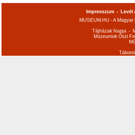
Impresszum
-
Levél 
MUSEUM.HU - A Magyar M
Tájházak Napja
-
M
Múzeumok Őszi Fes
Mű
Táboro