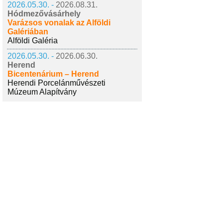
2026.05.30. -
2026.08.31.
Hódmezővásárhely
Varázsos vonalak az Alföldi
Galériában
Alföldi Galéria
2026.05.30. -
2026.06.30.
Herend
Bicentenárium – Herend
Herendi Porcelánművészeti
Múzeum Alapítvány