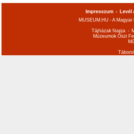
Impresszum
-
Levél 
MUSEUM.HU - A Magyar M
Tájházak Napja
-
M
Múzeumok Őszi Fes
Mű
Táboro