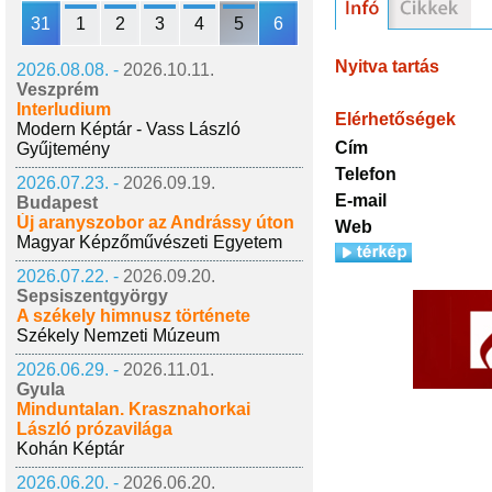
31
1
2
3
4
5
6
Nyitva tartás
2026.08.08. -
2026.10.11.
Veszprém
Interludium
Elérhetőségek
Modern Képtár - Vass László
Cím
Gyűjtemény
Telefon
2026.07.23. -
2026.09.19.
E-mail
Budapest
Új aranyszobor az Andrássy úton
Web
Magyar Képzőművészeti Egyetem
2026.07.22. -
2026.09.20.
Sepsiszentgyörgy
A székely himnusz története
Székely Nemzeti Múzeum
2026.06.29. -
2026.11.01.
Gyula
Minduntalan. Krasznahorkai
László prózavilága
Kohán Képtár
2026.06.20. -
2026.06.20.