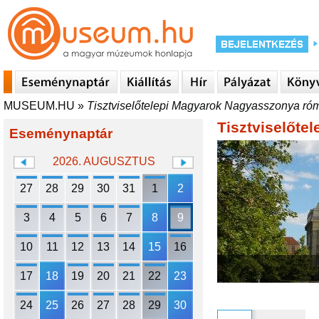
MUSEUM.HU
»
Tisztviselőtelepi Magyarok Nagyasszonya róm
Tisztviselőte
Eseménynaptár
2026. AUGUSZTUS
27
28
29
30
31
1
2
3
4
5
6
7
8
9
10
11
12
13
14
15
16
17
18
19
20
21
22
23
24
25
26
27
28
29
30