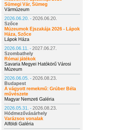
Sümegi Vár, Sümeg
Vármúzeum
2026.06.20. -
2026.06.20.
Szőce
Múzeumok Éjszakája 2026 - Lápok
Háza, Szőce
Lápok Háza
2026.06.11. -
2027.06.27.
Szombathely
Római játékok
Savaria Megyei Hatókörű Városi
Múzeum
2026.06.05. -
2026.08.23.
Budapest
A vágyott remekmű: Grúber Béla
művészete
Magyar Nemzeti Galéria
2026.05.31. -
2026.08.23.
Hódmezővásárhely
Varázsos vonalak
Alföldi Galéria