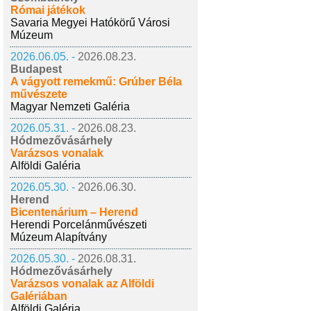
Római játékok
Savaria Megyei Hatókörű Városi
Múzeum
2026.06.05. -
2026.08.23.
Budapest
A vágyott remekmű: Grúber Béla
művészete
Magyar Nemzeti Galéria
2026.05.31. -
2026.08.23.
Hódmezővásárhely
Varázsos vonalak
Alföldi Galéria
2026.05.30. -
2026.06.30.
Herend
Bicentenárium – Herend
Herendi Porcelánművészeti
Múzeum Alapítvány
2026.05.30. -
2026.08.31.
Hódmezővásárhely
Varázsos vonalak az Alföldi
Galériában
Alföldi Galéria