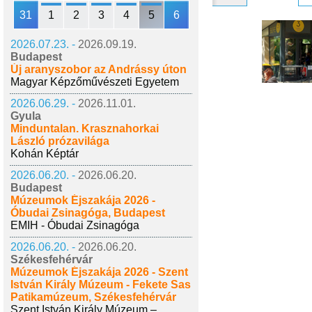
31
1
2
3
4
5
6
2026.07.23. -
2026.09.19.
Budapest
Új aranyszobor az Andrássy úton
Magyar Képzőművészeti Egyetem
2026.06.29. -
2026.11.01.
Gyula
Minduntalan. Krasznahorkai
László prózavilága
Kohán Képtár
2026.06.20. -
2026.06.20.
Budapest
Múzeumok Éjszakája 2026 -
Óbudai Zsinagóga, Budapest
EMIH - Óbudai Zsinagóga
2026.06.20. -
2026.06.20.
Székesfehérvár
Múzeumok Éjszakája 2026 - Szent
István Király Múzeum - Fekete Sas
Patikamúzeum, Székesfehérvár
Szent István Király Múzeum –