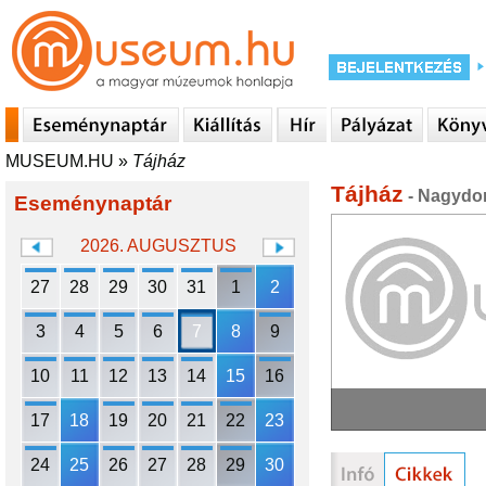
MUSEUM.HU
»
Tájház
Tájház
- Nagydo
Eseménynaptár
2026. AUGUSZTUS
27
28
29
30
31
1
2
3
4
5
6
7
8
9
10
11
12
13
14
15
16
17
18
19
20
21
22
23
24
25
26
27
28
29
30