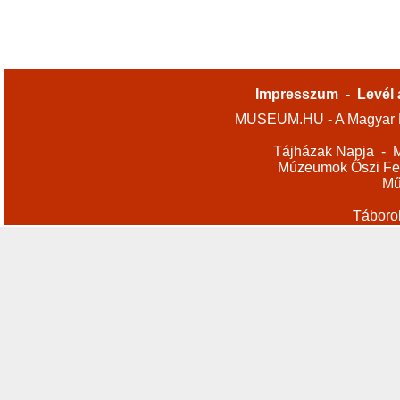
Impresszum
-
Levél 
MUSEUM.HU - A Magyar M
Tájházak Napja
-
M
Múzeumok Őszi Fes
Mű
Táboro