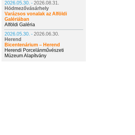
2026.05.30. -
2026.08.31.
Hódmezővásárhely
Varázsos vonalak az Alföldi
Galériában
Alföldi Galéria
2026.05.30. -
2026.06.30.
Herend
Bicentenárium – Herend
Herendi Porcelánművészeti
Múzeum Alapítvány