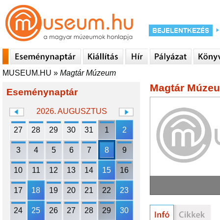
MUSEUM.HU
»
Magtár Múzeum
Magtár Múze
Eseménynaptár
2026. AUGUSZTUS
27
28
29
30
31
1
2
3
4
5
6
7
8
9
10
11
12
13
14
15
16
17
18
19
20
21
22
23
24
25
26
27
28
29
30