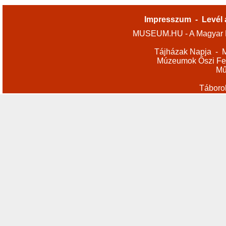
Impresszum
-
Levél 
MUSEUM.HU - A Magyar M
Tájházak Napja
-
M
Múzeumok Őszi Fes
Mű
Táboro