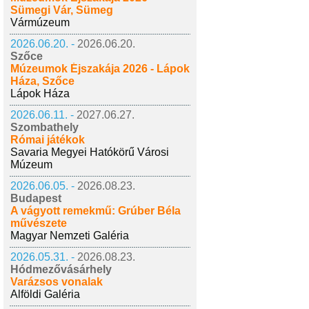
Sümegi Vár, Sümeg
Vármúzeum
2026.06.20. -
2026.06.20.
Szőce
Múzeumok Éjszakája 2026 - Lápok
Háza, Szőce
Lápok Háza
2026.06.11. -
2027.06.27.
Szombathely
Római játékok
Savaria Megyei Hatókörű Városi
Múzeum
2026.06.05. -
2026.08.23.
Budapest
A vágyott remekmű: Grúber Béla
művészete
Magyar Nemzeti Galéria
2026.05.31. -
2026.08.23.
Hódmezővásárhely
Varázsos vonalak
Alföldi Galéria