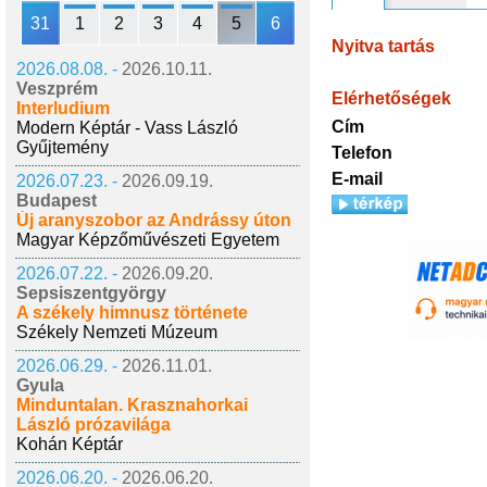
31
1
2
3
4
5
6
Nyitva tartás
2026.08.08. -
2026.10.11.
Veszprém
Elérhetőségek
Interludium
Cím
Modern Képtár - Vass László
Gyűjtemény
Telefon
E-mail
2026.07.23. -
2026.09.19.
Budapest
Új aranyszobor az Andrássy úton
Magyar Képzőművészeti Egyetem
2026.07.22. -
2026.09.20.
Sepsiszentgyörgy
A székely himnusz története
Székely Nemzeti Múzeum
2026.06.29. -
2026.11.01.
Gyula
Minduntalan. Krasznahorkai
László prózavilága
Kohán Képtár
2026.06.20. -
2026.06.20.