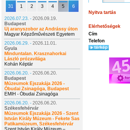
31
1
2
3
4
5
6
Nyitva tartás
2026.07.23. -
2026.09.19.
Budapest
Elérhetőségek
Új aranyszobor az Andrássy úton
Cím
Magyar Képzőművészeti Egyetem
Telefon
2026.06.29. -
2026.11.01.
Gyula
Minduntalan. Krasznahorkai
László prózavilága
Kohán Képtár
2026.06.20. -
2026.06.20.
Budapest
Múzeumok Éjszakája 2026 -
Óbudai Zsinagóga, Budapest
EMIH - Óbudai Zsinagóga
2026.06.20. -
2026.06.20.
Székesfehérvár
Múzeumok Éjszakája 2026 - Szent
István Király Múzeum - Fekete Sas
Patikamúzeum, Székesfehérvár
Szent István Király Múzeum –