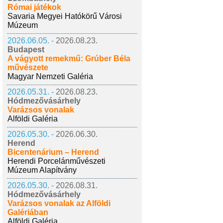
Római játékok
Savaria Megyei Hatókörű Városi
Múzeum
2026.06.05. -
2026.08.23.
Budapest
A vágyott remekmű: Grúber Béla
művészete
Magyar Nemzeti Galéria
2026.05.31. -
2026.08.23.
Hódmezővásárhely
Varázsos vonalak
Alföldi Galéria
2026.05.30. -
2026.06.30.
Herend
Bicentenárium – Herend
Herendi Porcelánművészeti
Múzeum Alapítvány
2026.05.30. -
2026.08.31.
Hódmezővásárhely
Varázsos vonalak az Alföldi
Galériában
Alföldi Galéria