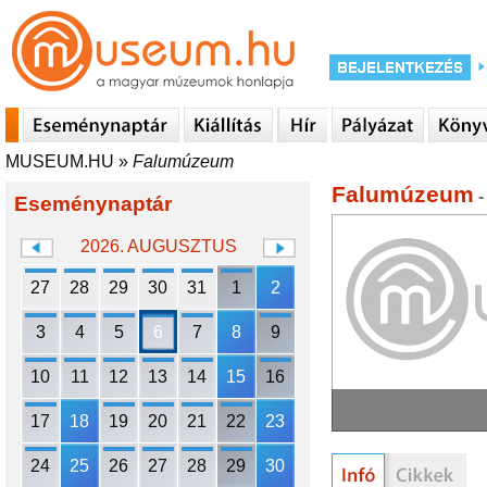
MUSEUM.HU
»
Falumúzeum
Falumúzeum
-
Eseménynaptár
2026. AUGUSZTUS
27
28
29
30
31
1
2
3
4
5
6
7
8
9
10
11
12
13
14
15
16
17
18
19
20
21
22
23
24
25
26
27
28
29
30