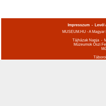
Impresszum
-
Levél 
MUSEUM.HU - A Magyar M
Tájházak Napja
-
M
Múzeumok Őszi Fes
Mű
Táboro